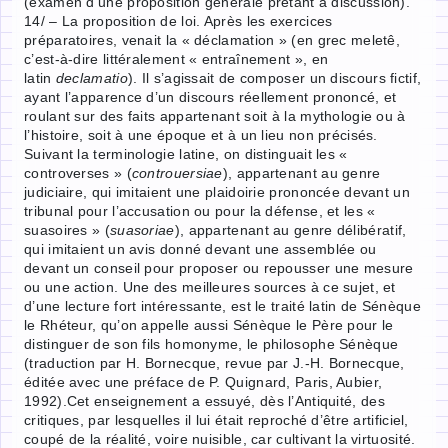
(examen d’une proposition générale prêtant à discussion).
14/ – La proposition de loi. Après les exercices
préparatoires, venait la « déclamation » (en grec meletê,
c’est-à-dire littéralement « entraînement », en
latin
declamatio
). Il s’agissait de composer un discours fictif,
ayant l’apparence d’un discours réellement prononcé, et
roulant sur des faits appartenant soit à la mythologie ou à
l’histoire, soit à une époque et à un lieu non précisés.
Suivant la terminologie latine, on distinguait les «
controverses » (
controuersiae
), appartenant au genre
judiciaire, qui imitaient une plaidoirie prononcée devant un
tribunal pour l’accusation ou pour la défense, et les «
suasoires » (
suasoriae
), appartenant au genre délibératif,
qui imitaient un avis donné devant une assemblée ou
devant un conseil pour proposer ou repousser une mesure
ou une action. Une des meilleures sources à ce sujet, et
d’une lecture fort intéressante, est le traité latin de Sénèque
le Rhéteur, qu’on appelle aussi Sénèque le Père pour le
distinguer de son fils homonyme, le philosophe Sénèque
(traduction par H. Bornecque, revue par J.-H. Bornecque,
éditée avec une préface de P. Quignard, Paris, Aubier,
1992).Cet enseignement a essuyé, dès l’Antiquité, des
critiques, par lesquelles il lui était reproché d’être artificiel,
coupé de la réalité, voire nuisible, car cultivant la virtuosité.