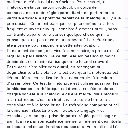
meilleur, et c’était celui des Anciens. Pour ceux-ci, la
rhétorique était un savoir productif, un corps de
connaissances et de règles permettant une performance
verbale efficace. Au point de départ de la rhétorique, il y a la
persuasion. Comment expliquer ce phénomène, à la fois
fréquent et mystérieux, qui consiste à amener autrui, sans
contrainte apparente, à penser quelque chose qu’il ne
pensait pas, ou pas encore, auparavant ? La rhétorique a
été inventée pour répondre à cette interrogation.
Fondamentalement, elle vise à comprendre, à produire et à
réguler la persuasion. De ce fait, elle est beaucoup moins
dominatrice et manipulatrice qu’on ne le croit souvent.
Persuader, c’est aller vers autrui, en renonçant au
dogmatisme, à la violence. C’est pourquoi la rhétorique est
liée au débat contradictoire, à la démocratie, à la culture
d’assemblée. Certes, la rhétorique est utilisée aussi par les
totalitarismes. La rhétorique est dans la société, et donc
chaque société a la rhétorique qu’elle mérite. Mais recourir
à la rhétorique, c’est, en tout cas, ne pas se borner à la
contrainte et à la force brute. La rhétorique comporte aussi
la dimension illocutoire des « actes de langage » et
constitue, en tant que prise de parole réglée par l’usage et
significative par son existence même, un élément des rituels
politiques, religieux, familiaux ou sociaux. Enfin, elle est liée