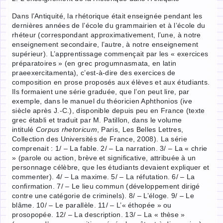
Dans l’Antiquité, la rhétorique était enseignée pendant les
dernières années de l’école du grammairien et à l’école du
rhéteur (correspondant approximativement, l’une, à notre
enseignement secondaire, l’autre, à notre enseignement
supérieur). L’apprentissage commençait par les « exercices
préparatoires » (en grec progumnasmata, en latin
praeexercitamenta), c’est-à-dire des exercices de
composition en prose proposés aux élèves et aux étudiants.
Ils formaient une série graduée, que l’on peut lire, par
exemple, dans le manuel du théoricien Aphthonios (ive
siècle après J.-C.), disponible depuis peu en France (texte
grec établi et traduit par M. Patillon, dans le volume
intitulé
Corpus rhetoricum
, Paris, Les Belles Lettres,
Collection des Universités de France, 2008). La série
comprenait : 1/ – La fable. 2/ – La narration. 3/ – La « chrie
» (parole ou action, brève et significative, attribuée à un
personnage célèbre, que les étudiants devaient expliquer et
commenter). 4/ – La maxime. 5/ – La réfutation. 6/ – La
confirmation. 7/ – Le lieu commun (développement dirigé
contre une catégorie de criminels). 8/ – L’éloge. 9/ – Le
blâme. 10/ – Le parallèle. 11/ – L’« éthopée » ou
prosopopée. 12/ – La description. 13/ – La « thèse »