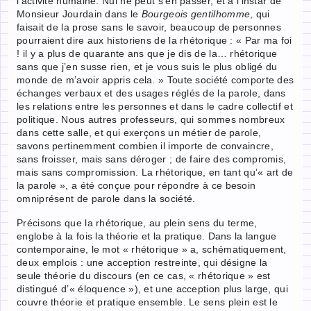
l’activité humaine. Nul ne peut s’en passer, et à l’instar de
Monsieur Jourdain dans le
Bourgeois gentilhomme
, qui
faisait de la prose sans le savoir, beaucoup de personnes
pourraient dire aux historiens de la rhétorique : « Par ma foi
! il y a plus de quarante ans que je dis de la… rhétorique
sans que j’en susse rien, et je vous suis le plus obligé du
monde de m’avoir appris cela. » Toute société comporte des
échanges verbaux et des usages réglés de la parole, dans
les relations entre les personnes et dans le cadre collectif et
politique. Nous autres professeurs, qui sommes nombreux
dans cette salle, et qui exerçons un métier de parole,
savons pertinemment combien il importe de convaincre,
sans froisser, mais sans déroger ; de faire des compromis,
mais sans compromission. La rhétorique, en tant qu’« art de
la parole », a été conçue pour répondre à ce besoin
omniprésent de parole dans la société.
Précisons que la rhétorique, au plein sens du terme,
englobe à la fois la théorie et la pratique. Dans la langue
contemporaine, le mot « rhétorique » a, schématiquement,
deux emplois : une acception restreinte, qui désigne la
seule théorie du discours (en ce cas, « rhétorique » est
distingué d’« éloquence »), et une acception plus large, qui
couvre théorie et pratique ensemble. Le sens plein est le