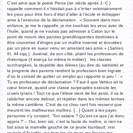
C’est ainsi que le poète Perse (ier siècle après J.-C.)
rappelle comment il n’hésitait pas à s’irriter volontairement
les yeux pour être hors d’état d’aller à l’école et échapper
ainsi à l’exercice de la déclamation : « Souvent dans mon
enfance, je me le rappelle, je me touchais les yeux avec de
l’huile, quand je ne voulais pas adresser à Caton sur le
point de mourir des paroles grandiloquentes destinées à
être couvertes d’éloges par un maître insensé et écoutées
par un père en sueur venu en amenant ses amis » (
Satires
,
III, 44 sqq.). Juvénal, de son côté, plaint les professeurs de
rhétorique (il exerça lui-même le métier) : les classes
surchargées, la stupidité des élèves (au dire du satiriste) et
la pingrerie des parents rendent la profession bien ingrate ;
d’où le conseil de quitter un emploi qui rapporte si peu ! : «
Tu es professeur de déclamation ? Faut-il que Vettius ait le
cœur bronzé, quand une classe surpeuplée exécute les
cruels tyrans ! Tout ce que l’élève vient de lire assis, il va le
rabâcher encore debout, et répéter dans les mêmes termes
la même cantilène. C’est de ce chou cent fois resservi que
meurent les malheureux maîtres. […] Quant à les payer,
personne n’y consent. ‘Ton salaire ? Qu’est-ce que j’ai donc
appris ?’ – Oui, bien sûr, c’est la faute du maître, si rien ne
bat sous la mamelle gauche de ce jeune lourdaud, vrai
roussin d’Arcadie, qui tous les six jours me bourre ma