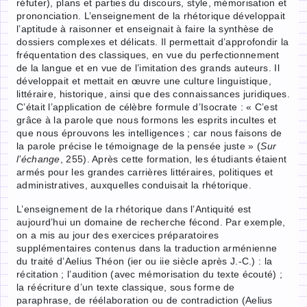
réfuter), plans et parties du discours, style, mémorisation et
prononciation. L’enseignement de la rhétorique développait
l’aptitude à raisonner et enseignait à faire la synthèse de
dossiers complexes et délicats. Il permettait d’approfondir la
fréquentation des classiques, en vue du perfectionnement
de la langue et en vue de l’imitation des grands auteurs. Il
développait et mettait en œuvre une culture linguistique,
littéraire, historique, ainsi que des connaissances juridiques.
C’était l’application de célèbre formule d’Isocrate : « C’est
grâce à la parole que nous formons les esprits incultes et
que nous éprouvons les intelligences ; car nous faisons de
la parole précise le témoignage de la pensée juste » (
Sur
l’échange
, 255). Après cette formation, les étudiants étaient
armés pour les grandes carrières littéraires, politiques et
administratives, auxquelles conduisait la rhétorique.
L’enseignement de la rhétorique dans l’Antiquité est
aujourd’hui un domaine de recherche fécond. Par exemple,
on a mis au jour des exercices préparatoires
supplémentaires contenus dans la traduction arménienne
du traité d’Aelius Théon (ier ou iie siècle après J.-C.) : la
récitation ; l’audition (avec mémorisation du texte écouté) ;
la réécriture d’un texte classique, sous forme de
paraphrase, de réélaboration ou de contradiction (Aelius