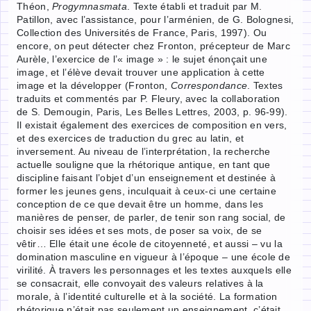
Théon,
Progymnasmata
. Texte établi et traduit par M.
Patillon, avec l’assistance, pour l’arménien, de G. Bolognesi,
Collection des Universités de France, Paris, 1997). Ou
encore, on peut détecter chez Fronton, précepteur de Marc
Aurèle, l’exercice de l’« image » : le sujet énonçait une
image, et l’élève devait trouver une application à cette
image et la développer (Fronton,
Correspondance
. Textes
traduits et commentés par P. Fleury, avec la collaboration
de S. Demougin, Paris, Les Belles Lettres, 2003, p. 96-99).
Il existait également des exercices de composition en vers,
et des exercices de traduction du grec au latin, et
inversement. Au niveau de l’interprétation, la recherche
actuelle souligne que la rhétorique antique, en tant que
discipline faisant l’objet d’un enseignement et destinée à
former les jeunes gens, inculquait à ceux-ci une certaine
conception de ce que devait être un homme, dans les
manières de penser, de parler, de tenir son rang social, de
choisir ses idées et ses mots, de poser sa voix, de se
vêtir… Elle était une école de citoyenneté, et aussi – vu la
domination masculine en vigueur à l’époque – une école de
virilité. À travers les personnages et les textes auxquels elle
se consacrait, elle convoyait des valeurs relatives à la
morale, à l’identité culturelle et à la société. La formation
rhétorique n’était pas seulement un enseignement, c’était