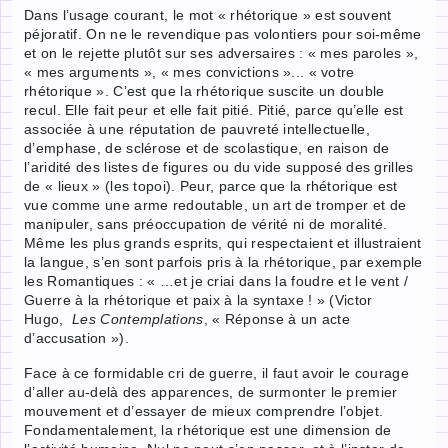
Dans l’usage courant, le mot « rhétorique » est souvent
péjoratif. On ne le revendique pas volontiers pour soi-même
et on le rejette plutôt sur ses adversaires : « mes paroles »,
« mes arguments », « mes convictions »... « votre
rhétorique ». C’est que la rhétorique suscite un double
recul. Elle fait peur et elle fait pitié. Pitié, parce qu’elle est
associée à une réputation de pauvreté intellectuelle,
d’emphase, de sclérose et de scolastique, en raison de
l’aridité des listes de figures ou du vide supposé des grilles
de « lieux » (les topoi). Peur, parce que la rhétorique est
vue comme une arme redoutable, un art de tromper et de
manipuler, sans préoccupation de vérité ni de moralité.
Même les plus grands esprits, qui respectaient et illustraient
la langue, s’en sont parfois pris à la rhétorique, par exemple
les Romantiques : « …et je criai dans la foudre et le vent /
Guerre à la rhétorique et paix à la syntaxe ! » (Victor
Hugo,
Les Contemplations
, « Réponse à un acte
d’accusation »).
Face à ce formidable cri de guerre, il faut avoir le courage
d’aller au-delà des apparences, de surmonter le premier
mouvement et d’essayer de mieux comprendre l’objet.
Fondamentalement, la rhétorique est une dimension de