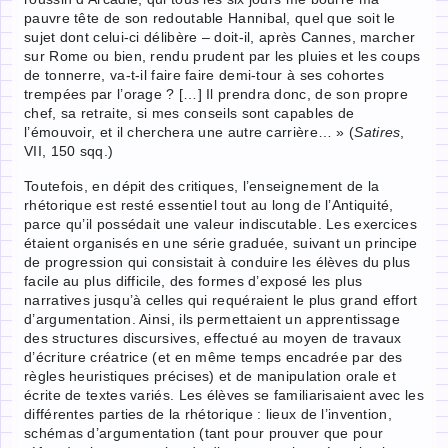
pauvre tête de son redoutable Hannibal, quel que soit le
sujet dont celui-ci délibère – doit-il, après Cannes, marcher
sur Rome ou bien, rendu prudent par les pluies et les coups
de tonnerre, va-t-il faire faire demi-tour à ses cohortes
trempées par l’orage ? […] Il prendra donc, de son propre
chef, sa retraite, si mes conseils sont capables de
l’émouvoir, et il cherchera une autre carrière… » (
Satires
,
VII, 150 sqq.)
Toutefois, en dépit des critiques, l’enseignement de la
rhétorique est resté essentiel tout au long de l’Antiquité,
parce qu’il possédait une valeur indiscutable. Les exercices
étaient organisés en une série graduée, suivant un principe
de progression qui consistait à conduire les élèves du plus
facile au plus difficile, des formes d’exposé les plus
narratives jusqu’à celles qui requéraient le plus grand effort
d’argumentation. Ainsi, ils permettaient un apprentissage
des structures discursives, effectué au moyen de travaux
d’écriture créatrice (et en même temps encadrée par des
règles heuristiques précises) et de manipulation orale et
écrite de textes variés. Les élèves se familiarisaient avec les
différentes parties de la rhétorique : lieux de l’invention,
schémas d’argumentation (tant pour prouver que pour