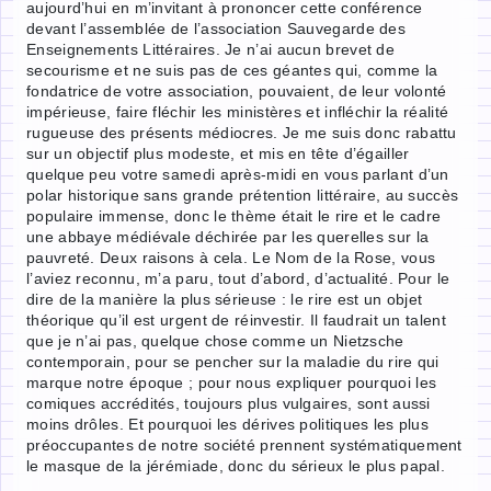
aujourd’hui en m’invitant à prononcer cette conférence
devant l’assemblée de l’association Sauvegarde des
Enseignements Littéraires. Je n’ai aucun brevet de
secourisme et ne suis pas de ces géantes qui, comme la
fondatrice de votre association, pouvaient, de leur volonté
impérieuse, faire fléchir les ministères et infléchir la réalité
rugueuse des présents médiocres. Je me suis donc rabattu
sur un objectif plus modeste, et mis en tête d’égailler
quelque peu votre samedi après-midi en vous parlant d’un
polar historique sans grande prétention littéraire, au succès
populaire immense, donc le thème était le rire et le cadre
une abbaye médiévale déchirée par les querelles sur la
pauvreté. Deux raisons à cela. Le Nom de la Rose, vous
l’aviez reconnu, m’a paru, tout d’abord, d’actualité. Pour le
dire de la manière la plus sérieuse : le rire est un objet
théorique qu’il est urgent de réinvestir. Il faudrait un talent
que je n’ai pas, quelque chose comme un Nietzsche
contemporain, pour se pencher sur la maladie du rire qui
marque notre époque ; pour nous expliquer pourquoi les
comiques accrédités, toujours plus vulgaires, sont aussi
moins drôles. Et pourquoi les dérives politiques les plus
préoccupantes de notre société prennent systématiquement
le masque de la jérémiade, donc du sérieux le plus papal.