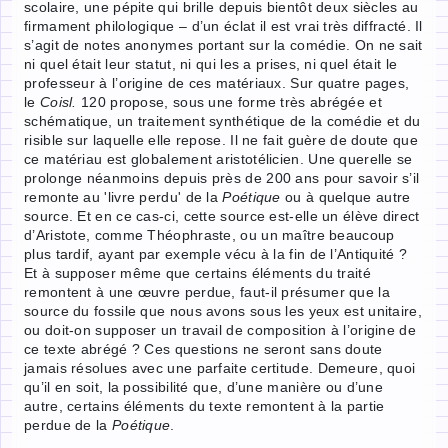
scolaire, une pépite qui brille depuis bientôt deux siècles au
firmament philologique – d’un éclat il est vrai très diffracté. Il
s’agit de notes anonymes portant sur la comédie. On ne sait
ni quel était leur statut, ni qui les a prises, ni quel était le
professeur à l’origine de ces matériaux. Sur quatre pages,
le
Coisl.
120 propose, sous une forme très abrégée et
schématique, un traitement synthétique de la comédie et du
risible sur laquelle elle repose. Il ne fait guère de doute que
ce matériau est globalement aristotélicien. Une querelle se
prolonge néanmoins depuis près de 200 ans pour savoir s’il
remonte au 'livre perdu' de la
Poétique
ou à quelque autre
source. Et en ce cas-ci, cette source est-elle un élève direct
d’Aristote, comme Théophraste, ou un maître beaucoup
plus tardif, ayant par exemple vécu à la fin de l’Antiquité ?
Et à supposer même que certains éléments du traité
remontent à une œuvre perdue, faut-il présumer que la
source du fossile que nous avons sous les yeux est unitaire,
ou doit-on supposer un travail de composition à l’origine de
ce texte abrégé ? Ces questions ne seront sans doute
jamais résolues avec une parfaite certitude. Demeure, quoi
qu’il en soit, la possibilité que, d’une manière ou d’une
autre, certains éléments du texte remontent à la partie
perdue de la
Poétique
.