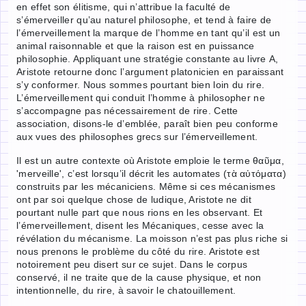
en effet son élitisme, qui n’attribue la faculté de
s’émerveiller qu’au naturel philosophe, et tend à faire de
l’émerveillement la marque de l’homme en tant qu’il est un
animal raisonnable et que la raison est en puissance
philosophie. Appliquant une stratégie constante au livre Α,
Aristote retourne donc l’argument platonicien en paraissant
s’y conformer. Nous sommes pourtant bien loin du rire.
L’émerveillement qui conduit l’homme à philosopher ne
s’accompagne pas nécessairement de rire. Cette
association, disons-le d’emblée, paraît bien peu conforme
aux vues des philosophes grecs sur l’émerveillement.
Il est un autre contexte où Aristote emploie le terme θαῦμα,
'merveille', c’est lorsqu’il décrit les automates (τὰ αὐτόματα)
construits par les mécaniciens. Même si ces mécanismes
ont par soi quelque chose de ludique, Aristote ne dit
pourtant nulle part que nous rions en les observant. Et
l’émerveillement, disent les Mécaniques, cesse avec la
révélation du mécanisme. La moisson n’est pas plus riche si
nous prenons le problème du côté du rire. Aristote est
notoirement peu disert sur ce sujet. Dans le corpus
conservé, il ne traite que de la cause physique, et non
intentionnelle, du rire, à savoir le chatouillement.