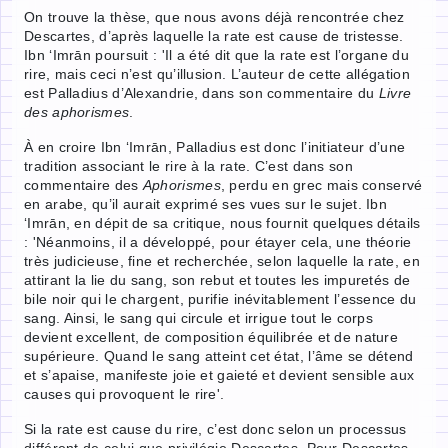
On trouve la thèse, que nous avons déjà rencontrée chez
Descartes, d’après laquelle la rate est cause de tristesse.
Ibn ‘Imrān poursuit : 'Il a été dit que la rate est l’organe du
rire, mais ceci n’est qu’illusion. L’auteur de cette allégation
est Palladius d’Alexandrie, dans son commentaire du
Livre
des aphorismes
.
À en croire Ibn ‘Imrān, Palladius est donc l’initiateur d’une
tradition associant le rire à la rate. C’est dans son
commentaire des
Aphorismes
, perdu en grec mais conservé
en arabe, qu’il aurait exprimé ses vues sur le sujet. Ibn
‘Imrān, en dépit de sa critique, nous fournit quelques détails
: 'Néanmoins, il a développé, pour étayer cela, une théorie
très judicieuse, fine et recherchée, selon laquelle la rate, en
attirant la lie du sang, son rebut et toutes les impuretés de
bile noir qui le chargent, purifie inévitablement l’essence du
sang. Ainsi, le sang qui circule et irrigue tout le corps
devient excellent, de composition équilibrée et de nature
supérieure. Quand le sang atteint cet état, l’âme se détend
et s’apaise, manifeste joie et gaieté et devient sensible aux
causes qui provoquent le rire'.
Si la rate est cause du rire, c’est donc selon un processus
différent de celui que privilégie Descartes. Pour Descartes,