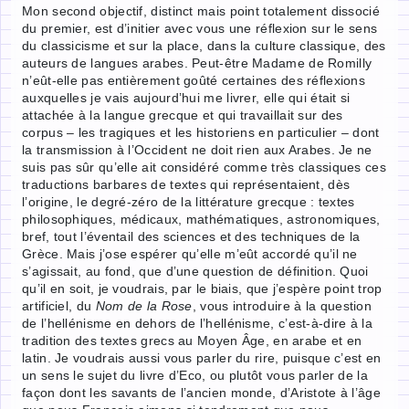
Mon second objectif, distinct mais point totalement dissocié
du premier, est d’initier avec vous une réflexion sur le sens
du classicisme et sur la place, dans la culture classique, des
auteurs de langues arabes. Peut-être Madame de Romilly
n’eût-elle pas entièrement goûté certaines des réflexions
auxquelles je vais aujourd’hui me livrer, elle qui était si
attachée à la langue grecque et qui travaillait sur des
corpus – les tragiques et les historiens en particulier – dont
la transmission à l’Occident ne doit rien aux Arabes. Je ne
suis pas sûr qu’elle ait considéré comme très classiques ces
traductions barbares de textes qui représentaient, dès
l’origine, le degré-zéro de la littérature grecque : textes
philosophiques, médicaux, mathématiques, astronomiques,
bref, tout l’éventail des sciences et des techniques de la
Grèce. Mais j’ose espérer qu’elle m’eût accordé qu’il ne
s’agissait, au fond, que d’une question de définition. Quoi
qu’il en soit, je voudrais, par le biais, que j’espère point trop
artificiel, du
Nom de la Rose
, vous introduire à la question
de l’hellénisme en dehors de l’hellénisme, c’est-à-dire à la
tradition des textes grecs au Moyen Âge, en arabe et en
latin. Je voudrais aussi vous parler du rire, puisque c’est en
un sens le sujet du livre d’Eco, ou plutôt vous parler de la
façon dont les savants de l’ancien monde, d’Aristote à l’âge