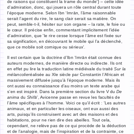
de raisons qui constituent la trame du monde'} – cette idée
d’admiration, donc, qui jouera un rôle central durant toute
l’époque moderne. Selon Ibn ‘Imrān, l’âme raisonnable
serait l’agent du rire, le sang clair serait sa matière. On
peut, semble-t-il, hésiter sur son organe – la rate, le foie ou
le cœur. Il précise enfin, commentant implicitement l’idée
d’admiration, que 'le rire cesse lorsque l’âme est fixée sur
sa signification, en découvrant le mobile qui l’a déclenché,
que ce mobile soit comique ou sérieux'.
Il est certain que la doctrine d’Ibn ‘Imrān était connue des
auteurs modernes, de manière directe ou indirecte. Ils ont
en effet pu lire la traduction latine médiévale du traité
Sur la
mélancolie
réalisée au XIe siècle par Constantin l’Africain et
massivement diffusée jusqu’à l’époque moderne. Mais ils
ont aussi eu connaissance d’au moins un texte arabe qui
s’en est inspiré. Dans la première section du livre V du
De
anima
du
Shifā’
, Avicenne passe en revue les facultés de
l’âme spécifiques à l’homme. Voici ce qu’il écrit : 'Les autres
animaux, et en particulier les oiseaux, ont eux aussi des
arts, puisqu’ils construisent avec art des maisons et des
habitations, pour ne rien dire des abeilles. Tout cela,
cependant, ne relève pas de ce qui procède de la déduction
et de l’analogie, mais de l’inspiration et de la contrainte, ce