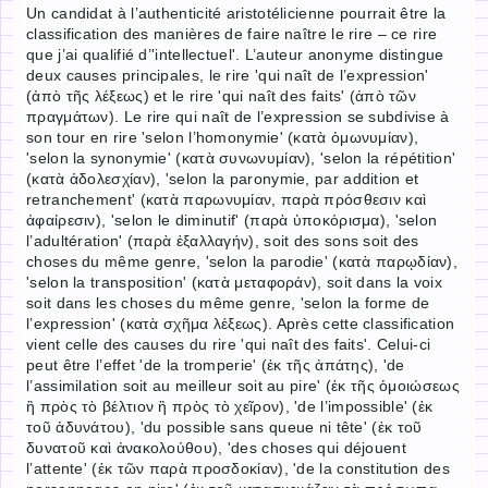
Un candidat à l’authenticité aristotélicienne pourrait être la
classification des manières de faire naître le rire – ce rire
que j’ai qualifié d’'intellectuel'. L’auteur anonyme distingue
deux causes principales, le rire 'qui naît de l’expression'
(ἀπὸ τῆς λέξεως) et le rire 'qui naît des faits' (ἀπὸ τῶν
πραγμάτων). Le rire qui naît de l’expression se subdivise à
son tour en rire 'selon l’homonymie' (κατὰ ὁμωνυμίαν),
'selon la synonymie' (κατὰ συνωνυμίαν), 'selon la répétition'
(κατὰ ἀδολεσχίαν), 'selon la paronymie, par addition et
retranchement' (κατὰ παρωνυμίαν, παρὰ πρόσθεσιν καὶ
ἀφαίρεσιν), 'selon le diminutif' (παρὰ ὑποκόρισμα), 'selon
l’adultération' (παρὰ ἐξαλλαγήν), soit des sons soit des
choses du même genre, 'selon la parodie' (κατὰ παρῳδίαν),
'selon la transposition' (κατὰ μεταφοράν), soit dans la voix
soit dans les choses du même genre, 'selon la forme de
l’expression' (κατὰ σχῆμα λέξεως). Après cette classification
vient celle des causes du rire 'qui naît des faits'. Celui-ci
peut être l’effet 'de la tromperie' (ἐκ τῆς ἀπάτης), 'de
l’assimilation soit au meilleur soit au pire' (ἐκ τῆς ὁμοιώσεως
ἢ πρὸς τὸ βέλτιον ἢ πρὸς τὸ χεῖρον), 'de l’impossible' (ἐκ
τοῦ ἀδυνάτου), 'du possible sans queue ni tête' (ἐκ τοῦ
δυνατοῦ καὶ ἀνακολούθου), 'des choses qui déjouent
l’attente' (ἐκ τῶν παρὰ προσδοκίαν), 'de la constitution des