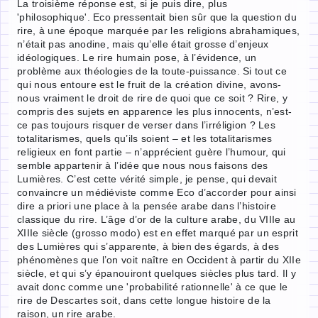
La troisième réponse est, si je puis dire, plus
'philosophique'. Eco pressentait bien sûr que la question du
rire, à une époque marquée par les religions abrahamiques,
n’était pas anodine, mais qu’elle était grosse d’enjeux
idéologiques. Le rire humain pose, à l’évidence, un
problème aux théologies de la toute-puissance. Si tout ce
qui nous entoure est le fruit de la création divine, avons-
nous vraiment le droit de rire de quoi que ce soit ? Rire, y
compris des sujets en apparence les plus innocents, n’est-
ce pas toujours risquer de verser dans l’irréligion ? Les
totalitarismes, quels qu’ils soient – et les totalitarismes
religieux en font partie – n’apprécient guère l’humour, qui
semble appartenir à l’idée que nous nous faisons des
Lumières. C’est cette vérité simple, je pense, qui devait
convaincre un médiéviste comme Eco d’accorder pour ainsi
dire a priori une place à la pensée arabe dans l’histoire
classique du rire. L’âge d’or de la culture arabe, du VIIIe au
XIIIe siècle (grosso modo) est en effet marqué par un esprit
des Lumières qui s’apparente, à bien des égards, à des
phénomènes que l’on voit naître en Occident à partir du XIIe
siècle, et qui s’y épanouiront quelques siècles plus tard. Il y
avait donc comme une 'probabilité rationnelle' à ce que le
rire de Descartes soit, dans cette longue histoire de la
raison, un rire arabe.