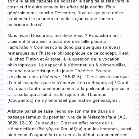
soit elle aussi capable de pousser le sang de la rate vers le
cœur et d’induire ensuite les effets déjà décrits. Plus
généralement, conclut Descartes, 'tout ce qui peut enfler
subitement le poumon en cette façon cause l’action
extérieure du ris'.
Mais avant Descartes, me direz-vous ? Fracastoro est-il
vraiment le premier à accorder une telle place à
l’
admiratio
? Commençons donc par quelques (brèves)
remarques sur l’histoire philosophique de ce concept. Il est
lié, chez Platon et Aristote, à la question de la vocation
philosophique. La capacité à s’étonner, ou à s’émerveiller,
est une caractéristique du jeune Théétète. Socrate
s’exclame ainsi (
Théétète
, 155d2-5) : 'C’est bien la marque
d’un philosophe que de s’émerveiller (τὸ θαυμάζειν) ! Car il
n’y a pas d’autre commencement à la philosophie que celui-
ci. Et celui qui a fait d’Iris le rejeton de Thaumas
(Θαύμαντος) ne s’y entendait pas mal en généalogies'.
Aristote paraît se faire l’écho de son maître dans un
passage fameux du premier livre de la
Métaphysique
(A 2,
982b 12-19). Je traduis : 'C’est en effet parce qu’ils
s’émerveillent (διὰ γὰρ τὸ θαυμάζειν) que les hommes, aussi
bien ceux d’aujourd’hui que ceux du début, commencèrent