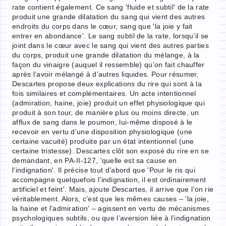
rate contient également. Ce sang 'fluide et subtil' de la rate
produit une grande dilatation du sang qui vient des autres
endroits du corps dans le cœur, sang que 'la joie y fait
entrer en abondance'. Le sang subtil de la rate, lorsqu’il se
joint dans le cœur avec le sang qui vient des autres parties
du corps, produit une grande dilatation du mélange, à la
façon du vinaigre (auquel il ressemble) qu’on fait chauffer
après l’avoir mélangé à d’autres liquides. Pour résumer,
Descartes propose deux explications du rire qui sont à la
fois similaires et complémentaires. Un acte intentionnel
(admiration, haine, joie) produit un effet physiologique qui
produit à son tour, de manière plus ou moins directe, un
afflux de sang dans le poumon, lui-même disposé à le
recevoir en vertu d’une disposition physiologique (une
certaine vacuité) produite par un état intentionnel (une
certaine tristesse). Descartes clôt son exposé du rire en se
demandant, en PA-II-127, 'quelle est sa cause en
l’indignation'. Il précise tout d’abord que 'Pour le ris qui
accompagne quelquefois l’indignation, il est ordinairement
artificiel et feint'. Mais, ajoute Descartes, il arrive que l’on rie
véritablement. Alors, c’est que les mêmes causes – 'la joie,
la haine et l’admiration' – agissent en vertu de mécanismes
psychologiques subtils, ou que l’aversion liée à l’indignation