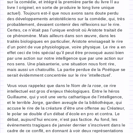
sur la comédie, et intégré la première partie du livre II au
livre I originel, en sorte de produire le long livre unique
actuel). Toujours est-il que nous avons sans doute perdu
des développements aristotéliciens sur la comédie, qui, très
probablement, devaient contenir des réflexions sur le rire.
Certes, ce n’était pas l’unique endroit où Aristote traitait de
ce phénomène. Mais ailleurs dans son œuvre, dans les
traités biologiques en particulier, Aristote envisageait le rire
d’un point de vue physiologique, voire physique. Le rire a en
effet ceci de très spécial qu’il peut être provoqué aussi bien
par une action sur notre intelligence que par une action sur
nos sens. Une plaisanterie, une situation nous font rire,
mais aussi un chatouillis. La partie perdue de la
Poétique
se
serait évidemment concentrée sur le rire 'intellectuel'.
Vous vous rappelez que dans le
Nom de la rose
, ce rire
intellectuel est gros d’enjeux théologiques. Entre le héros
Guillaume, qui y voit une vertu cathartique de l’intelligence,
et le terrible Jorge, gardien aveugle de la bibliothèque, qui
accuse le rire de la créature d’être une offense au Créateur,
le polar se double d’un débat d’école en pro et contra. Le
débat, aujourd’hui encore, n’est pas factice. Au fond, les
événements tragiques de janvier dernier s’inscrivent dans le
cadre de ce conflit, en donnant à voir deux représentations