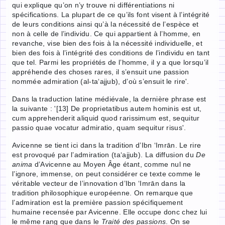
qui explique qu’on n’y trouve ni différentiations ni
spécifications. La plupart de ce qu’ils font visent à l’intégrité
de leurs conditions ainsi qu’à la nécessité de l’espèce et
non à celle de l’individu. Ce qui appartient à l’homme, en
revanche, vise bien des fois à la nécessité individuelle, et
bien des fois à l’intégrité des conditions de l’individu en tant
que tel. Parmi les propriétés de l’homme, il y a que lorsqu’il
appréhende des choses rares, il s’ensuit une passion
nommée admiration (al-ta‘ajjub), d’où s’ensuit le rire'.
Dans la traduction latine médiévale, la dernière phrase est
la suivante : '[13] De proprietatibus autem hominis est ut,
cum apprehenderit aliquid quod rarissimum est, sequitur
passio quae vocatur admiratio, quam sequitur risus'.
Avicenne se tient ici dans la tradition d’Ibn ‘Imrān. Le rire
est provoqué par l’admiration (ta‘ajjub). La diffusion du
De
anima
d’Avicenne au Moyen Âge étant, comme nul ne
l’ignore, immense, on peut considérer ce texte comme le
véritable vecteur de l’innovation d’Ibn ‘Imrān dans la
tradition philosophique européenne. On remarque que
l’admiration est la première passion spécifiquement
humaine recensée par Avicenne. Elle occupe donc chez lui
le même rang que dans le
Traité des passions
. On se