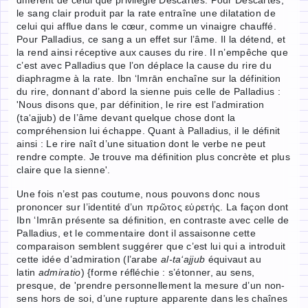
le sang clair produit par la rate entraîne une dilatation de
celui qui afflue dans le cœur, comme un vinaigre chauffé.
Pour Palladius, ce sang a un effet sur l’âme. Il la détend, et
la rend ainsi réceptive aux causes du rire. Il n’empêche que
c’est avec Palladius que l’on déplace la cause du rire du
diaphragme à la rate. Ibn ‘Imrān enchaîne sur la définition
du rire, donnant d’abord la sienne puis celle de Palladius :
'Nous disons que, par définition, le rire est l’admiration
(ta‘ajjub) de l’âme devant quelque chose dont la
compréhension lui échappe. Quant à Palladius, il le définit
ainsi : Le rire naît d’une situation dont le verbe ne peut
rendre compte. Je trouve ma définition plus concrète et plus
claire que la sienne'.
Une fois n’est pas coutume, nous pouvons donc nous
prononcer sur l’identité d’un πρῶτος εὑρετής. La façon dont
Ibn ‘Imrān présente sa définition, en contraste avec celle de
Palladius, et le commentaire dont il assaisonne cette
comparaison semblent suggérer que c’est lui qui a introduit
cette idée d’admiration (l’arabe
al-ta‘ajjub
équivaut au
latin
admiratio
) {forme réfléchie : s’étonner, au sens,
presque, de 'prendre personnellement la mesure d’un non-
sens hors de soi, d’une rupture apparente dans les chaînes