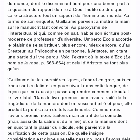
du monde, dont le discriminant tient pour une bonne part à
la question du rapport du rire à Dieu. Inutile de dire que
celle-ci structure tout un rapport de l’homme au monde. Au
terme de son enquête, Guillaume parvient à mettre la main
sur le manuscrit tant convoité. Au paroxysme de
l’intertextualité qui, comme on sait, habite son écriture post-
moderne de professeur d’université, Umberto Eco s’accorde
le plaisir de se substituer, plus encore, mieux encore, qu’au
Créateur, au Philosophe en personne, à Aristote, en citant
une partie du livre perdu. Voici l’extrait où le texte d’Eco (
Le
nom de la rose
, p. 663-664) et celui d’Aristote ne font plus
qu’un :
'Guillaume lut les premières lignes, d’abord en grec, puis en
traduisant en latin et en poursuivant dans cette langue, de
façon que moi aussi je pusse apprendre comment débutait
le livre fatal. 'Dans le livre premier nous avons traité de la
tragédie et de la manière dont en suscitant pitié et peur, elle
produit la purification de tels sentiments. Comme nous
l’avions promis, nous traitons maintenant de la comédie
(mais aussi de la satire et du mime) et de la manière dont
en suscitant le plaisir du ridicule, elle parvient à la
purification de cette passion. De quelle insigne
considération est digne une telle passion, nous l’avons déjà