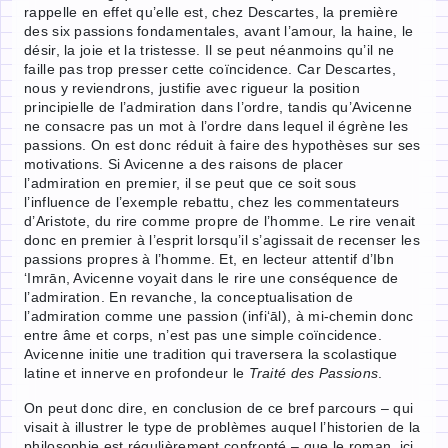
rappelle en effet qu’elle est, chez Descartes, la première
des six passions fondamentales, avant l’amour, la haine, le
désir, la joie et la tristesse. Il se peut néanmoins qu’il ne
faille pas trop presser cette coïncidence. Car Descartes,
nous y reviendrons, justifie avec rigueur la position
principielle de l’admiration dans l’ordre, tandis qu’Avicenne
ne consacre pas un mot à l’ordre dans lequel il égrène les
passions. On est donc réduit à faire des hypothèses sur ses
motivations. Si Avicenne a des raisons de placer
l’admiration en premier, il se peut que ce soit sous
l’influence de l’exemple rebattu, chez les commentateurs
d’Aristote, du rire comme propre de l’homme. Le rire venait
donc en premier à l’esprit lorsqu’il s’agissait de recenser les
passions propres à l’homme. Et, en lecteur attentif d’Ibn
‘Imrān, Avicenne voyait dans le rire une conséquence de
l’admiration. En revanche, la conceptualisation de
l’admiration comme une passion (infi‘āl), à mi-chemin donc
entre âme et corps, n’est pas une simple coïncidence.
Avicenne initie une tradition qui traversera la scolastique
latine et innerve en profondeur le
Traité des Passions
.
On peut donc dire, en conclusion de ce bref parcours – qui
visait à illustrer le type de problèmes auquel l’historien de la
philosophie est régulièrement confronté – que le roman, ici,