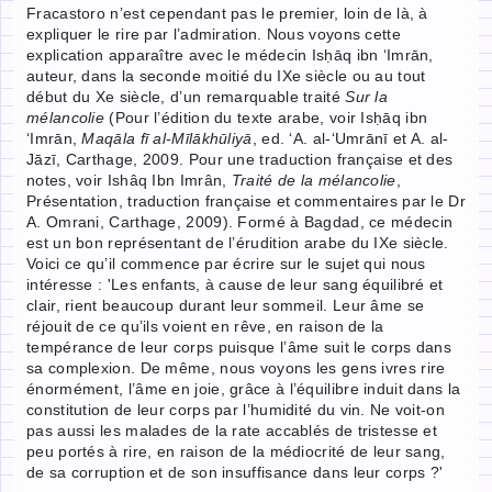
Fracastoro n’est cependant pas le premier, loin de là, à
expliquer le rire par l’admiration. Nous voyons cette
explication apparaître avec le médecin Isḥāq ibn ‘Imrān,
auteur, dans la seconde moitié du IXe siècle ou au tout
début du Xe siècle, d’un remarquable traité
Sur la
mélancolie
(Pour l’édition du texte arabe, voir Isḥāq ibn
‘Imrān,
Maqāla fī al-Mīlākhūliyā
, ed. ‘A. al-‘Umrānī et A. al-
Jāzī, Carthage, 2009. Pour une traduction française et des
notes, voir Ishâq Ibn Imrân,
Traité de la mélancolie
,
Présentation, traduction française et commentaires par le Dr
A. Omrani, Carthage, 2009). Formé à Bagdad, ce médecin
est un bon représentant de l’érudition arabe du IXe siècle.
Voici ce qu’il commence par écrire sur le sujet qui nous
intéresse : 'Les enfants, à cause de leur sang équilibré et
clair, rient beaucoup durant leur sommeil. Leur âme se
réjouit de ce qu’ils voient en rêve, en raison de la
tempérance de leur corps puisque l’âme suit le corps dans
sa complexion. De même, nous voyons les gens ivres rire
énormément, l’âme en joie, grâce à l’équilibre induit dans la
constitution de leur corps par l’humidité du vin. Ne voit-on
pas aussi les malades de la rate accablés de tristesse et
peu portés à rire, en raison de la médiocrité de leur sang,
de sa corruption et de son insuffisance dans leur corps ?'