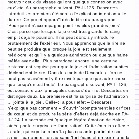
mouvoir ceux du visage qui ont quelque connexion avec
eux' etc. Au paragraphe suivant, PA-II-125, Descartes
introduit les premiers éléments d’explication intentionnelle
du rire. Ce projet apparaît dès le titre du paragraphe,
'Pourquoi il n’accompagne point les plus grandes joies'.
C’est parce que lorsque la joie est très grande, le sang
emplit déjà le poumon. Il ne peut donc s’y introduire
brutalement de l’extérieur. Nous apprenons que le rire ne
peut se produire que lorsque la joie 'est seulement
médiocre, et qu’il y a quelque admiration ou quelque haine
mêlée avec elle'. Plus paradoxal encore, une certaine
tristesse est requise pour que la joie et l’admiration subites
déclenchent le rire. Dans les mots de Descartes : 'on ne
peut pas si aisément y être invité par quelque autre cause
que lorsqu’on est triste'. Le paragraphe suivant, PA-II-126,
est consacré aux 'principales causes' du rire. Descartes en
distingue deux. La première est 'la surprise de l’admiration
… jointe à la joie'. Celle-ci a pour effet – Descartes
n’explique pas comment – d’ouvrir 'promptement les orifices
du cœur' et de produire la série d’effets déjà décrite en PA-
II-124. La seconde est 'quelque légère émotion de Haine,
aidée par la surprise de l’admiration'. Cette émotion affecte
la rate, qui expulse alors 'la plus coulante partie' de son
sang – par opposition au sang 'fort épais et grossier' que la