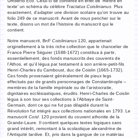
Umberto Eco. Celui-ci se contente en effet de 'mettre en
texte' un schéma du célèbre
Tractatus Coislinianus
. Plus
exactement, d’adapter une division scolaire qu’on trouve au
folio 249 de ce manuscrit. Avant de nous pencher sur le
texte, disons un mot de l’histoire du manuscrit qui le
contient.
Notre manuscrit, BnF
Coislinianus
120, appartenait
originellement à la très riche collection que le chancelier de
France Pierre Séguier (1588-1672) constitua à partir,
essentiellement, des fonds manuscrits des couvents de
l’Athos, et qu’il légua par testament à son arrière-petit-fils
Henri-Charles du Camboust, duc de Coislin (1665-1732).
Ces fonds provenaient généralement de pieux legs
effectués par de grands personnages de Constantinople –
membres de la famille impériale ou de l’aristocratie,
dignitaires ecclésiastiques, érudits. Henri-Charles de Coislin
légua à son tour ses collections à l’Abbaye de Saint-
Germain, dont ce qui ne fut pas dilapidé durant la
Révolution fut intégré aux collections nationales en 1793. Le
manuscrit
Coisl.
120 provient du couvent athonite de la
Grande-Laure. Il contient quelques textes logiques sans
grand intérêt, remontant à la scolastique alexandrine de
l’Antiquité tardive. Et, pris dans la gangue de ce matériau