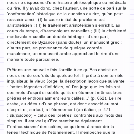
nous ne disposons d’une histoire philosophique ou médicale
du rire. Il y avait donc, chez l’auteur, une sorte de pari sur la
'conformation' historique de la question du rire, qu’on peut
ressaisir ainsi : (I) le cadre initial du problème est
aristotélicien ; (II) le traitement aristotélicien s’enrichit, au
cours du temps, d’harmoniques nouvelles ; (III) la chrétienté
médiévale recueille un double héritage : d’une part,
directement de Byzance (sans doute), un manuscrit grec ;
d’autre part, en provenance de quelque contrée
musulmane, un manuscrit arabe approchant le rire d’une
manière toute particulière.
Prêtons une nouvelle fois l’oreille à ce qu’Eco choisit de
nous dire de ces 'dits de quelque fol'. Il prête à son terrible
inquisiteur, le vieux Jorge, la description laconique suivante
: 'sottes légendes d’infidèles, où l’on juge que les fols ont
des mots d’esprit si subtils qu’ils en étonnent mêmes leurs
prêtres et enthousiasment leurs califes…' (p. 662). Le rire
arabe, au détour d’une phrase, est donc associé au mot
d’esprit et, surtout, à l’étonnement (en italien, p. 471
:
stupiscono
) – celui des 'prêtres' confrontés aux mots des
simples. Il est vrai qu’Eco mentionne également
l’'enthousiasme' des califes, ce qui tend à amoindrir la
teneur technique de l’étonnement. Il n’empêche que la