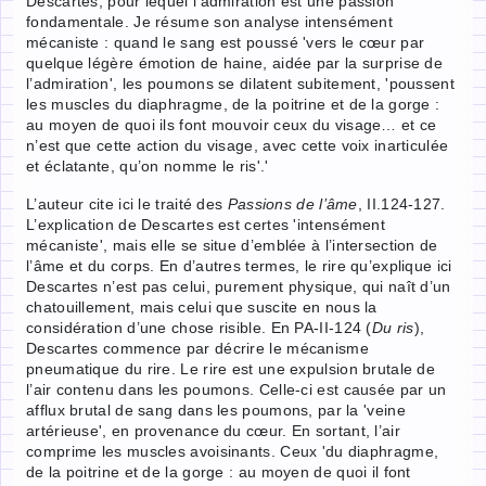
Descartes, pour lequel l’admiration est une passion
fondamentale. Je résume son analyse intensément
mécaniste : quand le sang est poussé 'vers le cœur par
quelque légère émotion de haine, aidée par la surprise de
l’admiration', les poumons se dilatent subitement, 'poussent
les muscles du diaphragme, de la poitrine et de la gorge :
au moyen de quoi ils font mouvoir ceux du visage… et ce
n’est que cette action du visage, avec cette voix inarticulée
et éclatante, qu’on nomme le ris'.'
L’auteur cite ici le traité des
Passions de l’âme
, II.124-127.
L’explication de Descartes est certes 'intensément
mécaniste', mais elle se situe d’emblée à l’intersection de
l’âme et du corps. En d’autres termes, le rire qu’explique ici
Descartes n’est pas celui, purement physique, qui naît d’un
chatouillement, mais celui que suscite en nous la
considération d’une chose risible. En PA-II-124 (
Du ris
),
Descartes commence par décrire le mécanisme
pneumatique du rire. Le rire est une expulsion brutale de
l’air contenu dans les poumons. Celle-ci est causée par un
afflux brutal de sang dans les poumons, par la 'veine
artérieuse', en provenance du cœur. En sortant, l’air
comprime les muscles avoisinants. Ceux 'du diaphragme,
de la poitrine et de la gorge : au moyen de quoi il font