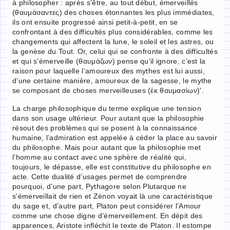
à philosopher : après s’être, au tout début, émerveillés
(θαυμάσαντες) des choses étonnantes les plus immédiates,
ils ont ensuite progressé ainsi petit-à-petit, en se
confrontant à des difficultés plus considérables, comme les
changements qui affectent la lune, le soleil et les astres, ou
la genèse du Tout. Or, celui qui se confronte à des difficultés
et qui s’émerveille (θαυμάζων) pense qu’il ignore, c’est la
raison pour laquelle l’amoureux des mythes est lui aussi,
d’une certaine manière, amoureux de la sagesse, le mythe
se composant de choses merveilleuses (ἐκ θαυμασίων)'.
La charge philosophique du terme explique une tension
dans son usage ultérieur. Pour autant que la philosophie
résout des problèmes qui se posent à la connaissance
humaine, l’admiration est appelée à céder la place au savoir
du philosophe. Mais pour autant que la philosophie met
l’homme au contact avec une sphère de réalité qui,
toujours, le dépasse, elle est constitutive du philosophe en
acte. Cette dualité d’usages permet de comprendre
pourquoi, d’une part, Pythagore selon Plutarque ne
s’émerveillait de rien et Zénon voyait là une caractéristique
du sage et, d’autre part, Platon peut considérer l’Amour
comme une chose digne d’émerveillement. En dépit des
apparences, Aristote infléchit le texte de Platon. Il estompe