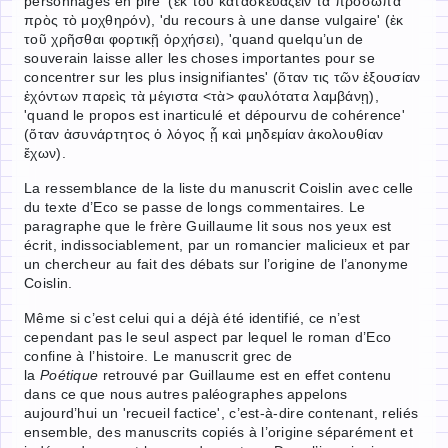
personnages en pire' (ἐκ τοῦ κατασκευάζειν τὰ πρόσωπα
πρὸς τὸ μοχθηρόν), 'du recours à une danse vulgaire' (ἐκ
τοῦ χρῆσθαι φορτικῇ ὀρχήσει), 'quand quelqu’un de
souverain laisse aller les choses importantes pour se
concentrer sur les plus insignifiantes' (ὅταν τις τῶν ἐξουσίαν
ἐχόντων παρεὶς τὰ μέγιστα <τὰ> φαυλότατα λαμβάνῃ),
'quand le propos est inarticulé et dépourvu de cohérence'
(ὅταν ἀσυνάρτητος ὁ λόγος ᾖ καὶ μηδεμίαν ἀκολουθίαν
ἔχων).
La ressemblance de la liste du manuscrit Coislin avec celle
du texte d’Eco se passe de longs commentaires. Le
paragraphe que le frère Guillaume lit sous nos yeux est
écrit, indissociablement, par un romancier malicieux et par
un chercheur au fait des débats sur l’origine de l’anonyme
Coislin.
Même si c’est celui qui a déjà été identifié, ce n’est
cependant pas le seul aspect par lequel le roman d’Eco
confine à l’histoire. Le manuscrit grec de
la
Poétique
retrouvé par Guillaume est en effet contenu
dans ce que nous autres paléographes appelons
aujourd’hui un 'recueil factice', c’est-à-dire contenant, reliés
ensemble, des manuscrits copiés à l’origine séparément et