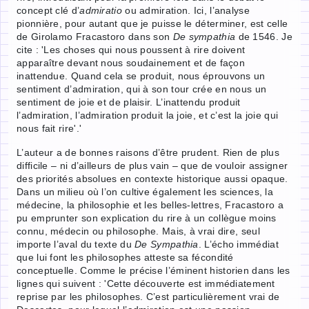
concept clé d’
admiratio
ou admiration. Ici, l’analyse
pionnière, pour autant que je puisse le déterminer, est celle
de Girolamo Fracastoro dans son
De sympathia
de 1546. Je
cite : 'Les choses qui nous poussent à rire doivent
apparaître devant nous soudainement et de façon
inattendue. Quand cela se produit, nous éprouvons un
sentiment d’admiration, qui à son tour crée en nous un
sentiment de joie et de plaisir. L’inattendu produit
l’admiration, l’admiration produit la joie, et c’est la joie qui
nous fait rire'.'
L’auteur a de bonnes raisons d’être prudent. Rien de plus
difficile – ni d’ailleurs de plus vain – que de vouloir assigner
des priorités absolues en contexte historique aussi opaque.
Dans un milieu où l’on cultive également les sciences, la
médecine, la philosophie et les belles-lettres, Fracastoro a
pu emprunter son explication du rire à un collègue moins
connu, médecin ou philosophe. Mais, à vrai dire, seul
importe l’aval du texte du
De Sympathia
. L’écho immédiat
que lui font les philosophes atteste sa fécondité
conceptuelle. Comme le précise l’éminent historien dans les
lignes qui suivent : 'Cette découverte est immédiatement
reprise par les philosophes. C’est particulièrement vrai de