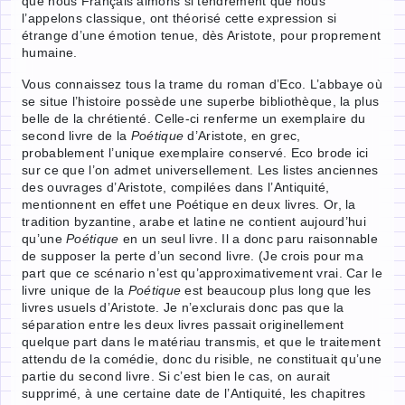
que nous Français aimons si tendrement que nous
l’appelons classique, ont théorisé cette expression si
étrange d’une émotion tenue, dès Aristote, pour proprement
humaine.
Vous connaissez tous la trame du roman d’Eco. L’abbaye où
se situe l’histoire possède une superbe bibliothèque, la plus
belle de la chrétienté. Celle-ci renferme un exemplaire du
second livre de la
Poétique
d’Aristote, en grec,
probablement l’unique exemplaire conservé. Eco brode ici
sur ce que l’on admet universellement. Les listes anciennes
des ouvrages d’Aristote, compilées dans l’Antiquité,
mentionnent en effet une Poétique en deux livres. Or, la
tradition byzantine, arabe et latine ne contient aujourd’hui
qu’une
Poétique
en un seul livre. Il a donc paru raisonnable
de supposer la perte d’un second livre. (Je crois pour ma
part que ce scénario n’est qu’approximativement vrai. Car le
livre unique de la
Poétique
est beaucoup plus long que les
livres usuels d’Aristote. Je n’exclurais donc pas que la
séparation entre les deux livres passait originellement
quelque part dans le matériau transmis, et que le traitement
attendu de la comédie, donc du risible, ne constituait qu’une
partie du second livre. Si c’est bien le cas, on aurait
supprimé, à une certaine date de l’Antiquité, les chapitres