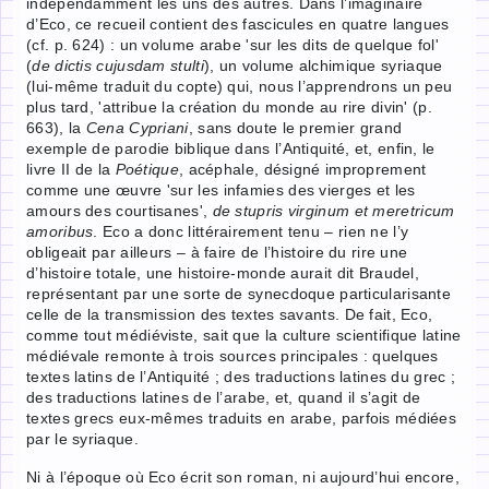
indépendamment les uns des autres. Dans l’imaginaire
d’Eco, ce recueil contient des fascicules en quatre langues
(cf. p. 624) : un volume arabe 'sur les dits de quelque fol'
(
de dictis cujusdam stulti
), un volume alchimique syriaque
(lui-même traduit du copte) qui, nous l’apprendrons un peu
plus tard, 'attribue la création du monde au rire divin' (p.
663), la
Cena Cypriani
, sans doute le premier grand
exemple de parodie biblique dans l’Antiquité, et, enfin, le
livre II de la
Poétique
, acéphale, désigné improprement
comme une œuvre 'sur les infamies des vierges et les
amours des courtisanes',
de stupris virginum et meretricum
amoribus
. Eco a donc littérairement tenu – rien ne l’y
obligeait par ailleurs – à faire de l’histoire du rire une
d’histoire totale, une histoire-monde aurait dit Braudel,
représentant par une sorte de synecdoque particularisante
celle de la transmission des textes savants. De fait, Eco,
comme tout médiéviste, sait que la culture scientifique latine
médiévale remonte à trois sources principales : quelques
textes latins de l’Antiquité ; des traductions latines du grec ;
des traductions latines de l’arabe, et, quand il s’agit de
textes grecs eux-mêmes traduits en arabe, parfois médiées
par le syriaque.
Ni à l’époque où Eco écrit son roman, ni aujourd’hui encore,