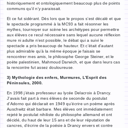
historiquement et ontologiquement beaucoup plus de points
communs qu’il n’y paraissait.
Et ce fut sidérant. Dès lors que le propos s’est décalé et que
le spectacle programmé à la MC93 a fait résonner les
mythes, tournoyer sur scène les archétypes pour permettre
aux élèves ce recul nécessaire sans lequel aucune réflexion
mure ni adulte n’est possible, le débat qui a suivi le
spectacle a pris beaucoup de hauteur. Et c’était d’autant
plus admirable qu’à la même époque je faisais se
rencontrer mes amis, le philosophe George Steiner, et le
poète palestinien, Mahmoud Darwich, et que dans leurs cas
la rencontre fut assez douloureuse.
3) Mythologie des enfers, Murmures, L’Esprit des
Péninsules, 2000.
En 1998 j’étais professeur au lycée Delacroix à Drancy.
J’avais fait part à mes élèves de seconde du postulat
d’Adorno qui déclarait en 1949 qu’écrire un poème après
Auschwitz était barbare. Mes élèves ont immédiatement
rejeté le postulat nihiliste du philosophe allemand et ont
décidé, du haut de leur 15 ans et de leur réputation de
cancres, d’écrire de la poésie à Drancy envers et contre