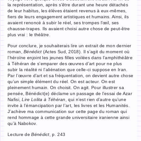
la représentation, après s’être durant une heure détachés
de leur habitus, les élèves étaient revenus à eux-mêmes,
fiers de leurs engagement artistiques et humains. Ainsi, ils
avaient renoncé à subir le réel, ses trompes l’œil, ses
chausse-trapes. Ils avaient choisi autre chose de peut-être
plus vrai : le théâtre.
Pour conclure, je souhaiterais lire un extrait de mon dernier
roman,
Bénédict
(Actes Sud, 2018). Il s’agit du moment où
l’héroïne enjoint les jeunes filles voilées dans l’amphithéâtre
à Téhéran de s’emparer des œuvres d’art pour ne plus
subir la réalité ni l’aliénation que celle-ci suppose en Iran.
Par l’œuvre d’art et sa fréquentation, on devient autre chose
qu’un simple élément du réel. On est acteur. On est
pleinement humain. On choisit. On agit. Pour illustrer sa
pensée, Bénédict(e) déclame un passage de l’essai de Azar
Nafisi,
Lire Lolita à Téhéran
, qui n’est rien d’autre qu’une
invite à l’émancipation par l’art, les livres et les Humanités.
J’achève ma communication sur cette page du roman qui
rend hommage à cette grande universitaire iranienne ainsi
qu’à Nabokov.
Lecture de
Bénédict
, p. 243