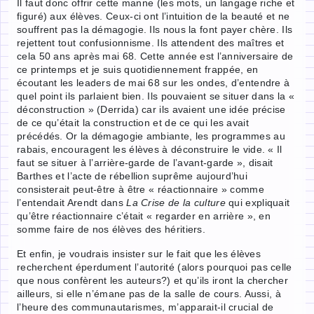
Il faut donc offrir cette manne (les mots, un langage riche et
figuré) aux élèves. Ceux-ci ont l’intuition de la beauté et ne
souffrent pas la démagogie. Ils nous la font payer chère. Ils
rejettent tout confusionnisme. Ils attendent des maîtres et
cela 50 ans après mai 68. Cette année est l’anniversaire de
ce printemps et je suis quotidiennement frappée, en
écoutant les leaders de mai 68 sur les ondes, d’entendre à
quel point ils parlaient bien. Ils pouvaient se situer dans la «
déconstruction » (Derrida) car ils avaient une idée précise
de ce qu’était la construction et de ce qui les avait
précédés. Or la démagogie ambiante, les programmes au
rabais, encouragent les élèves à déconstruire le vide. « Il
faut se situer à l’arrière-garde de l’avant-garde », disait
Barthes et l’acte de rébellion suprême aujourd’hui
consisterait peut-être à être « réactionnaire » comme
l’entendait Arendt dans
La Crise de la culture
qui expliquait
qu’être réactionnaire c’était « regarder en arrière », en
somme faire de nos élèves des héritiers.
Et enfin, je voudrais insister sur le fait que les élèves
recherchent éperdument l’autorité (alors pourquoi pas celle
que nous confèrent les auteurs?) et qu’ils iront la chercher
ailleurs, si elle n’émane pas de la salle de cours. Aussi, à
l’heure des communautarismes, m’apparait-il crucial de