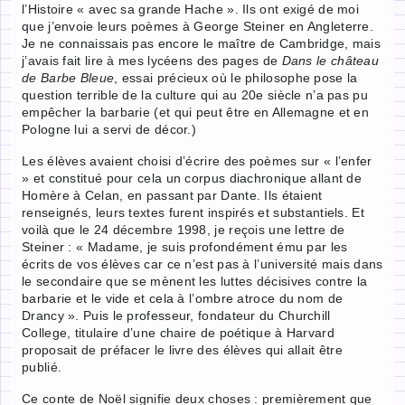
l’Histoire « avec sa grande Hache ». Ils ont exigé de moi
que j’envoie leurs poèmes à George Steiner en Angleterre.
Je ne connaissais pas encore le maître de Cambridge, mais
j’avais fait lire à mes lycéens des pages de
Dans le château
de Barbe Bleue
, essai précieux où le philosophe pose la
question terrible de la culture qui au 20e siècle n’a pas pu
empêcher la barbarie (et qui peut être en Allemagne et en
Pologne lui a servi de décor.)
Les élèves avaient choisi d’écrire des poèmes sur « l’enfer
» et constitué pour cela un corpus diachronique allant de
Homère à Celan, en passant par Dante. Ils étaient
renseignés, leurs textes furent inspirés et substantiels. Et
voilà que le 24 décembre 1998, je reçois une lettre de
Steiner : « Madame, je suis profondément ému par les
écrits de vos élèves car ce n’est pas à l’université mais dans
le secondaire que se mènent les luttes décisives contre la
barbarie et le vide et cela à l’ombre atroce du nom de
Drancy ». Puis le professeur, fondateur du Churchill
College, titulaire d’une chaire de poétique à Harvard
proposait de préfacer le livre des élèves qui allait être
publié.
Ce conte de Noël signifie deux choses : premièrement que