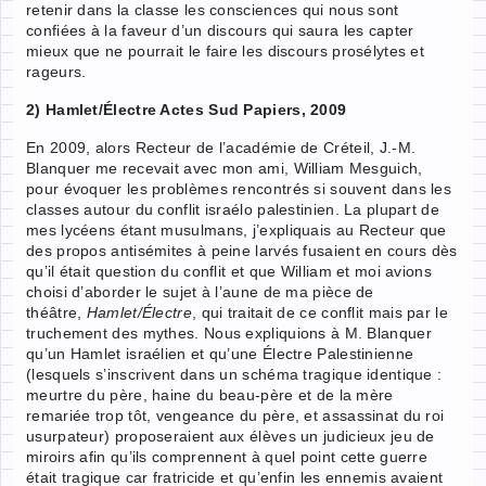
retenir dans la classe les consciences qui nous sont
confiées à la faveur d’un discours qui saura les capter
mieux que ne pourrait le faire les discours prosélytes et
rageurs.
2) Hamlet/Électre Actes Sud Papiers, 2009
En 2009, alors Recteur de l’académie de Créteil, J.-M.
Blanquer me recevait avec mon ami, William Mesguich,
pour évoquer les problèmes rencontrés si souvent dans les
classes autour du conflit israélo palestinien. La plupart de
mes lycéens étant musulmans, j’expliquais au Recteur que
des propos antisémites à peine larvés fusaient en cours dès
qu’il était question du conflit et que William et moi avions
choisi d’aborder le sujet à l’aune de ma pièce de
théâtre,
Hamlet/Électre
, qui traitait de ce conflit mais par le
truchement des mythes. Nous expliquions à M. Blanquer
qu’un Hamlet israélien et qu’une Électre Palestinienne
(lesquels s’inscrivent dans un schéma tragique identique :
meurtre du père, haine du beau-père et de la mère
remariée trop tôt, vengeance du père, et assassinat du roi
usurpateur) proposeraient aux élèves un judicieux jeu de
miroirs afin qu’ils comprennent à quel point cette guerre
était tragique car fratricide et qu’enfin les ennemis avaient