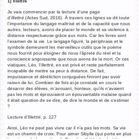
1) Illettré
Je vais commencer par la lecture d’une page
d’
Illettré
(Actes Sud, 2016). À travers ces lignes se dit toute
l’importance du langage maîtrisé et de la capacité que nous
autres, lecteurs, avons de placer le monde et sa violence à
distance respectueuse grâce aux mots. Car les livres sont
l’examen de la vie. Le langage figuré, la périphrase et le
symbole demeurent les merveilleux outils que le poème
nous fournit pour éloigner de nous l’âpreté du réel et la
conscience angoissante que nous avons de la mort. Or ces
viatiques, Léo, l’illettré, en est privé et reste parfaitement
incapable de mettre sa peur à distance. De fait,
impuissance et déréliction conjuguées finiront par avoir
raison de lui. Combien de fois ai-je constaté en cours le
désarroi des élèves, m’avouant, honteux, qu’ils n’avaient
pas les mots et éprouvaient un épouvantable malaise quand
il était question de se dire, de dire le monde et de s’estimer
?
Lecture d’
Illettré
, p. 127
Ainsi, Léo ne peut pas vivre car il n’a pas les mots. Sa vie
est un chemin de croix. Pour aimer Sibylle (qui porte en plus