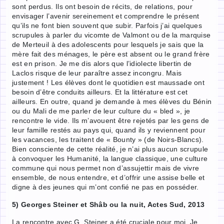
sont perdus. Ils ont besoin de récits, de relations, pour
envisager l’avenir sereinement et comprendre le présent
qu’ils ne font bien souvent que subir. Parfois j’ai quelques
scrupules à parler du vicomte de Valmont ou de la marquise
de Merteuil à des adolescents pour lesquels je sais que la
mère fait des ménages, le père est absent ou le grand frère
est en prison. Je me dis alors que l’idiolecte libertin de
Laclos risque de leur paraître assez incongru. Mais
justement ! Les élèves dont le quotidien est maussade ont
besoin d’être conduits ailleurs. Et la littérature est cet
ailleurs. En outre, quand je demande à mes élèves du Bénin
ou du Mali de me parler de leur culture du « bled », je
rencontre le vide. Ils m’avouent être rejetés par les gens de
leur famille restés au pays qui, quand ils y reviennent pour
les vacances, les traitent de « Bounty » (de Noirs-Blancs).
Bien consciente de cette réalité, je n’ai plus aucun scrupule
à convoquer les Humanité, la langue classique, une culture
commune qui nous permet non d’assujettir mais de vivre
ensemble, de nous entendre, et d’offrir une assise belle et
digne à des jeunes qui m’ont confié ne pas en posséder.
5) Georges Steiner et Shâb ou la nuit, Actes Sud, 2013
La rencontre avec G. Steiner a été cruciale pour moi. Je