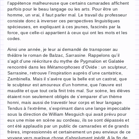
l’appétence malheureuse que certains camarades affichent
parfois pour le beau langage ou les arts. Pour être un
homme, un vrai, il faut parler mal. Le travail du professeur
consiste donc à inverser ces perspectives linguistiques
spécieuses, en expliquant à ces jeunes, fascinés par la
force, que celle-ci appartient à ceux qui ont les mots et les
codes.
Ainsi une année, je leur ai demandé de transposer au
théâtre le roman de Balzac,
Sarrasine
. Rappelons qu’il
s’agit d’une réécriture du mythe de Pygmalion et Galatée
rencontré dans les
Métamorphoses
d’Ovide : un sculpteur,
Sarrasine, retrouve l’inspiration auprès d’une cantatrice,
Zambinella. Mais il s’avère que la belle est un castrat, que
le sculpteur est amoureux d’un homme, que l’œuvre est
maudite et que tout cela finit très mal. Sur scène, les élèves
étaient non seulement obligés de s’emparer d’un thème
honni, mais aussi de travestir leur corps et leur langage.
Tendus à l’extrême, s’exprimant dans une lange impeccable
sous la direction de William Mesguich qui avait prévu pour
eux une mise en scène au cordeau, ils se sont dépassés et
ont été applaudis par un public de camarades et de grands
frères, impressionnés et certainement un peu envieux de ce
voyage vers quelque chose d’absolument inédit. A la fin de