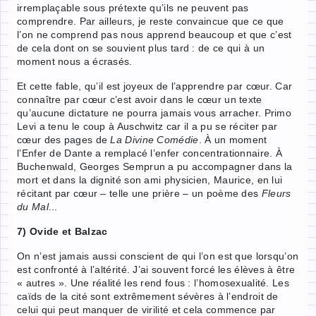
irremplaçable sous prétexte qu’ils ne peuvent pas
comprendre. Par ailleurs, je reste convaincue que ce que
l’on ne comprend pas nous apprend beaucoup et que c’est
de cela dont on se souvient plus tard : de ce qui à un
moment nous a écrasés.
Et cette fable, qu’il est joyeux de l’apprendre par cœur. Car
connaître par cœur c’est avoir dans le cœur un texte
qu’aucune dictature ne pourra jamais vous arracher. Primo
Levi a tenu le coup à Auschwitz car il a pu se réciter par
cœur des pages de
La Divine Comédie
. À un moment
l’Enfer de Dante a remplacé l’enfer concentrationnaire. À
Buchenwald, Georges Semprun a pu accompagner dans la
mort et dans la dignité son ami physicien, Maurice, en lui
récitant par cœur – telle une prière – un poème des
Fleurs
du Mal
...
7) Ovide et Balzac
On n’est jamais aussi conscient de qui l’on est que lorsqu’on
est confronté à l’altérité. J’ai souvent forcé les élèves à être
« autres ». Une réalité les rend fous : l’homosexualité. Les
caïds de la cité sont extrêmement sévères à l’endroit de
celui qui peut manquer de virilité et cela commence par