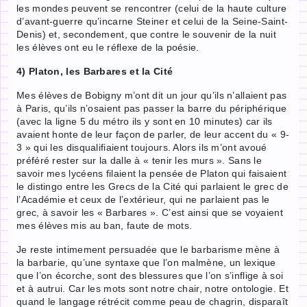
les mondes peuvent se rencontrer (celui de la haute culture
d’avant-guerre qu’incarne Steiner et celui de la Seine-Saint-
Denis) et, secondement, que contre le souvenir de la nuit
les élèves ont eu le réflexe de la poésie.
4) Platon, les Barbares et la Cité
Mes élèves de Bobigny m’ont dit un jour qu’ils n’allaient pas
à Paris, qu’ils n’osaient pas passer la barre du périphérique
(avec la ligne 5 du métro ils y sont en 10 minutes) car ils
avaient honte de leur façon de parler, de leur accent du « 9-
3 » qui les disqualifiaient toujours. Alors ils m’ont avoué
préféré rester sur la dalle à « tenir les murs ». Sans le
savoir mes lycéens filaient la pensée de Platon qui faisaient
le distingo entre les Grecs de la Cité qui parlaient le grec de
l’Académie et ceux de l’extérieur, qui ne parlaient pas le
grec, à savoir les « Barbares ». C’est ainsi que se voyaient
mes élèves mis au ban, faute de mots.
Je reste intimement persuadée que le barbarisme mène à
la barbarie, qu’une syntaxe que l’on malmène, un lexique
que l’on écorche, sont des blessures que l’on s’inflige à soi
et à autrui. Car les mots sont notre chair, notre ontologie. Et
quand le langage rétrécit comme peau de chagrin, disparaît