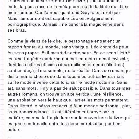
le prénom de la sorcière du Tiers livre!) il lui faudrait les
mots, la puissance de la métaphore ou de la litote qui dit si
bien l’amour. Car l’amour qu’attend Sibylle est érotique.
Mais l’amour dont est capable Léo est vulgairement
pornographique. Jamais il ne tiendra la magicienne dans
ses bras.
Comme je viens de le dire, le personnage entretient un
rapport frontal au monde, sans viatique. Léo crève de peur.
Au sens propre. Et il meurt de cette peur. En ce sens Illettré
est une tragédie moderne qui met en mots un mal invisible,
dont les chiffres officiels (deux millions et demi d’illettrés)
sont en deçà, il me semble, de la réalité. Dans ce roman, je
dis la même chose que dans tous mes autres livres mais
sur le mode inverse cette fois, sur le mode nocturne. Sans
art, sans mots, il n’y a pas de salut possible. Dans tous mes
autres romans, on trouve un axe vertical, une résilience,
une aspiration vers le haut que l’art et les mots permettent.
Dans Illettré le héros est acculé à un monde horizontal, plat,
sans transcendance. Il est littéralement broyé par la
matière, comme la fragile lune sur la couverture du livre qui
est prise en tenaille entre les deux murets d’un pont en
béton.