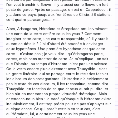
l’on veut franchir le fleuve ; il y a aussi sur le fleuve un fort
poste de garde. Après ce passage, on est en Cappadoce ; il
y a dans ce pays, jusqu’aux frontières de Cilicie, 28 stations,
cent quatre parasanges… »
Alors, Aristagoras, Hérodote et Strepsiade ont-ils vraiment
une carte de la terre entière sous les yeux ? Comment
imaginer cette carte, une carte transportable, où il y aurait
autant de détails ? J’ai d’abord été amenée à envisager
deux hypothèses. Une première hypothèse est que cette
carte… n’existe pas ; je veux dire : qu’Aristagoras parle,
certes, mais sans montrer de carte. Je m’explique : on sait
que l’histoire, au temps d’Hérodote, n’est pas une science.
On le verra encore plus clairement avec Thucydide : c’est
un genre littéraire, qui se partage entre le récit des faits et
les discours des protagonistes. L’historien n’a évidemment
pas le texte de ces discours, il les reconstitue, comme dira
Thucydide, en fonction de ce que chacun aurait pu dire, et
bien sûr en montrant sa propre virtuosité rhétorique. Mais
entendons-nous bien : le tracé qu’évoque là Hérodote existe
indubitablement, il est trop précis pour ne pas s’appuyer sur
quelque chose. Ce qui paraît certain en tout cas, c’est
qu’Hérodote, lui, a certainement sous les yeux une