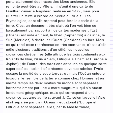
porte clairement des traces des idées anciennes. Elle
remonte peut-être au VIIe s. : il s’agit d’une carte de
Günther Zainer à Augsburg réalisée en 1472, mais pour
illustrer un texte d’Isidore de Séville du VIIe s., Les
Étymologies, dont elle reprend peut-être le dessin de la
terre. C’est un document très clair, où l’on voit bien ce
basculement par rapport à nos cartes modernes ; l’Est
(Oriens) est noté en haut, le Nord (Septentrio) à gauche, le
Sud (Meridies) à droite, et l’Ouest (Occidens) en bas. Mais
ce qui rend cette représentation très étonnante, c’est qu’elle
mêle plusieurs traditions : d’un côté, les nouvelles
croyances chrétiennes (elle attribue les trois continents aux
trois fils de Noé, l’Asie à Sem, l’Afrique à Cham et l’Europe à
Japhet) ; de l’autre, des traditions antiques en quelque sorte
superposées : selon l’idée récente devenue admise, l’Asie
occupe la moitié du disque terrestre ; mais l’Océan entoure
toujours l’ensemble de la terre comme chez Homère, et en
même temps les deux moitiés du monde sont séparées
horizontalement par une « mare magnum » qui n’a aucun
fondement géographique, mais qui correspond à une
croyance apparue au IIe s. avant J.-C., selon laquelle l’Asie
était séparée par un « Océan » équatorial (l’Europe et
l’Afrique sont séparées, elles, par la Méditerranée).