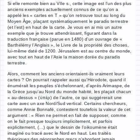
Si elle remonte bien au VIIe s., cette image est l’un des plus
anciens exemples actuellement connus de ce qu’on a
appelé les « cartes en T » qu’on retrouve tout au long du
Moyen Âge, plaçant systématiquement le paradis terrestre
(et l’est) en haut de la carte. Je vous en ai mis un autre
exemple que je trouve attendrissant, figurant dans la
traduction française (parue en 1480) d’un ouvrage de «
Barthélémy l’Anglais », le Livre de la propriété des choses,
lui-même daté de 1200. Jérusalem est au centre du monde,
avec tout en haut de l’Asie la maison dorée du paradis
terrestre.
Alors, comment les anciens orientaient-ils vraiment leurs
cartes ? On pourrait rappeler aussi qu’Hérodote, quand il
énumérait les peuples s’échelonnant, d’après Arimaspe, de
la Grèce jusqu’au Nord du monde habité, les plaçait chacun
« au-dessus » (ὑπέρ) de l’autre, ce qui suggérerait une
carte avec un axe Nord/Sud vertical. Certains chercheurs,
comme Annie Bonnafé, contestent toutefois la valeur de cet
argument : « Rien ne permet en fait de supposer, comme
on le fait presque toujours implicitement, et parfois
explicitement, (…) que le dessin de l’oikoumène était
imaginé ou tracé avec le Nord en haut. Les traités
théoriques des géographes grecs n’abordent jamais