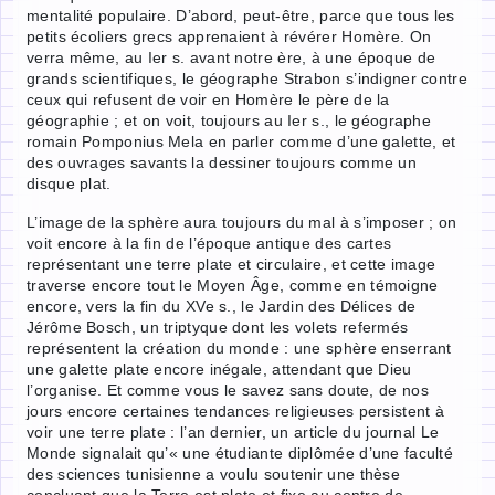
mentalité populaire. D’abord, peut-être, parce que tous les
petits écoliers grecs apprenaient à révérer Homère. On
verra même, au Ier s. avant notre ère, à une époque de
grands scientifiques, le géographe Strabon s’indigner contre
ceux qui refusent de voir en Homère le père de la
géographie ; et on voit, toujours au Ier s., le géographe
romain Pomponius Mela en parler comme d’une galette, et
des ouvrages savants la dessiner toujours comme un
disque plat.
L’image de la sphère aura toujours du mal à s’imposer ; on
voit encore à la fin de l’époque antique des cartes
représentant une terre plate et circulaire, et cette image
traverse encore tout le Moyen Âge, comme en témoigne
encore, vers la fin du XVe s., le Jardin des Délices de
Jérôme Bosch, un triptyque dont les volets refermés
représentent la création du monde : une sphère enserrant
une galette plate encore inégale, attendant que Dieu
l’organise. Et comme vous le savez sans doute, de nos
jours encore certaines tendances religieuses persistent à
voir une terre plate : l’an dernier, un article du journal Le
Monde signalait qu’« une étudiante diplômée d’une faculté
des sciences tunisienne a voulu soutenir une thèse
concluant que la Terre est plate et fixe au centre de