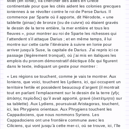
Milet (en Ionie), va chercher des alliés en Grèce
continentale pour que les cités aident les colonies grecques
ioniennes à se révolter contre le roi de Perse Darius. Il
commence par Sparte où il apporte, dit Hérodote, « une
tablette (pinax) de bronze (ou de cuivre) où étaient gravés
le dessin de la terre entière, la mer entière et tous les
fleuves », pour montrer au roi de Sparte les richesses qui
l’attendent s’il attaque Darius ; et en même temps, il lui
montre sur cette carte l’itinéraire à suivre en Ionie pour
arriver jusqu’à Suse, la capitale de Darius. J’ai repris ici ce
passage (légèrement tronqué), où j’ai mis en italiques les
emplois du pronom démonstratif déictique ὅδε qui figurent
dans le texte, indiquant un geste pour montrer :
« Les régions se touchent, comme je vais te montrer. Aux
Ioniens, que voici, touchent les Lydiens, ici, qui occupent un
territoire fertile et possèdent beaucoup d’argent (il montrait
tout en parlant l’emplacement sur le dessin de la terre (γῆς
ἁπάσης περίοδος) qu’il avait apporté, gravé (ἐνετέτμητο) sur
sa tablette). Aux Lydiens, poursuivait Aristagoras, touchent,
ici, les Phrygiens orientaux. Aux Phrygiens touchent les
Cappadociens, que nous nommons Syriens. Les
Cappadociens ont une frontière commune avec les
Ciliciens, qui vont jusqu’à cette mer-ci, où se trouve, ici, l’île