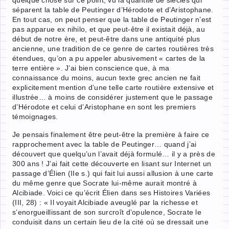
séparent la table de Peutinger d’Hérodote et d’Aristophane.
En tout cas, on peut penser que la table de Peutinger n’est
pas apparue ex nihilo, et que peut-être il existait déjà, au
début de notre ère, et peut-être dans une antiquité plus
ancienne, une tradition de ce genre de cartes routières très
étendues, qu’on a pu appeler abusivement « cartes de la
terre entière ». J’ai bien conscience que, à ma
connaissance du moins, aucun texte grec ancien ne fait
explicitement mention d’une telle carte routière extensive et
illustrée… à moins de considérer justement que le passage
d’Hérodote et celui d’Aristophane en sont les premiers
témoignages.
Je pensais finalement être peut-être la première à faire ce
rapprochement avec la table de Peutinger… quand j’ai
découvert que quelqu’un l’avait déjà formulé… il y a près de
300 ans ! J’ai fait cette découverte en lisant sur Internet un
passage d’Élien (IIe s.) qui fait lui aussi allusion à une carte
du même genre que Socrate lui-même aurait montré à
Alcibiade. Voici ce qu’écrit Élien dans ses Histoires Variées
(III, 28) : « Il voyait Alcibiade aveuglé par la richesse et
s’enorgueillissant de son surcroît d’opulence, Socrate le
conduisit dans un certain lieu de la cité où se dressait une