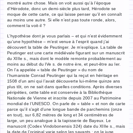
montré autre chose. Mais on voit aussi qu’à l’époque
d’Hérodote, donc un demi-siècle plus tard, Hérodote se
moque de cette carte, ce qui laisse penser qu’il en connaît
au moins une autre. Si elle n’est pas toute ronde, alors,
comment la voit-il ?
L’hypothèse dont je vous parlais – et qui n’est évidemment
qu’une hypothèse – m’est venue à l’esprit quand j’ai
découvert la table de Peutinger. Je m’explique. La table de
Peutinger est une carte médiévale figurant sur un manuscrit
du XIIIe s., mais dont le modèle remonte probablement au
moins au début du IVe s. de notre ère, et peut-être au Ier.
On l’a appelée « table de Peutinger » du nom de
l’humaniste Conrad Peutinger qui la reçut en héritage en
1508 d’un ami qui l’avait découverte lui-même quinze ans
plus tôt, on ne sait dans quelles conditions. Après diverses
péripéties, cette table est conservée à la Bibliothèque
Nationale de Vienne et inscrite depuis 2007 au Patrimoine
mondial de l’UNESCO. On parle de « table » et non de carte
parce qu’il s’agit d’une longue bande de parchemins (onze
en tout), sur 6,82 mètres de long et 34 centimètres de
large, un peu analogue à la tapisserie de Bayeux. Le
manuscrit (Codex Vindobonensis 324) date du XIIIe s., mais
la date de l’original varie selon les savants : on le juge