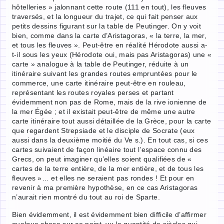
hôtelleries » jalonnant cette route (111 en tout), les fleuves
traversés, et la longueur du trajet, ce qui fait penser aux
petits dessins figurant sur la table de Peutinger. On y voit
bien, comme dans la carte d’Aristagoras, « la terre, la mer,
et tous les fleuves ». Peut-être en réalité Hérodote aussi a-
t-il sous les yeux (Hérodote oui, mais pas Aristagoras) une «
carte » analogue à la table de Peutinger, réduite à un
itinéraire suivant les grandes routes empruntées pour le
commerce, une carte itinéraire peut-être en rouleau,
représentant les routes royales perses et partant
évidemment non pas de Rome, mais de la rive ionienne de
la mer Égée ; et il existait peut-être de même une autre
carte itinéraire tout aussi détaillée de la Grèce, pour la carte
que regardent Strepsiade et le disciple de Socrate (eux
aussi dans la deuxième moitié du Ve s.). En tout cas, si ces
cartes suivaient de façon linéaire tout l’espace connu des
Grecs, on peut imaginer qu’elles soient qualifiées de «
cartes de la terre entière, de la mer entière, et de tous les
fleuves »… et elles ne seraient pas rondes ! Et pour en
revenir à ma première hypothèse, en ce cas Aristagoras
n’aurait rien montré du tout au roi de Sparte.
Bien évidemment, il est évidemment bien difficile d’affirmer
quelque chose sur ce point, vu la quantité de siècles qui