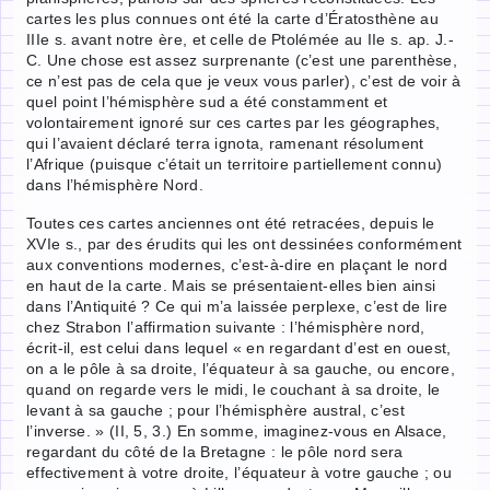
cartes les plus connues ont été la carte d’Ératosthène au
IIIe s. avant notre ère, et celle de Ptolémée au IIe s. ap. J.-
C. Une chose est assez surprenante (c’est une parenthèse,
ce n’est pas de cela que je veux vous parler), c’est de voir à
quel point l’hémisphère sud a été constamment et
volontairement ignoré sur ces cartes par les géographes,
qui l’avaient déclaré terra ignota, ramenant résolument
l’Afrique (puisque c’était un territoire partiellement connu)
dans l’hémisphère Nord.
Toutes ces cartes anciennes ont été retracées, depuis le
XVIe s., par des érudits qui les ont dessinées conformément
aux conventions modernes, c’est-à-dire en plaçant le nord
en haut de la carte. Mais se présentaient-elles bien ainsi
dans l’Antiquité ? Ce qui m’a laissée perplexe, c’est de lire
chez Strabon l’affirmation suivante : l’hémisphère nord,
écrit-il, est celui dans lequel « en regardant d’est en ouest,
on a le pôle à sa droite, l’équateur à sa gauche, ou encore,
quand on regarde vers le midi, le couchant à sa droite, le
levant à sa gauche ; pour l’hémisphère austral, c’est
l’inverse. » (II, 5, 3.) En somme, imaginez-vous en Alsace,
regardant du côté de la Bretagne : le pôle nord sera
effectivement à votre droite, l’équateur à votre gauche ; ou