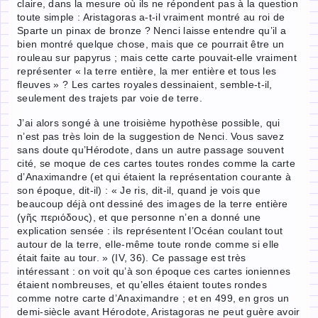
claire, dans la mesure où ils ne répondent pas à la question
toute simple : Aristagoras a-t-il vraiment montré au roi de
Sparte un pinax de bronze ? Nenci laisse entendre qu’il a
bien montré quelque chose, mais que ce pourrait être un
rouleau sur papyrus ; mais cette carte pouvait-elle vraiment
représenter « la terre entière, la mer entière et tous les
fleuves » ? Les cartes royales dessinaient, semble-t-il,
seulement des trajets par voie de terre.
J’ai alors songé à une troisième hypothèse possible, qui
n’est pas très loin de la suggestion de Nenci. Vous savez
sans doute qu’Hérodote, dans un autre passage souvent
cité, se moque de ces cartes toutes rondes comme la carte
d’Anaximandre (et qui étaient la représentation courante à
son époque, dit-il) : « Je ris, dit-il, quand je vois que
beaucoup déjà ont dessiné des images de la terre entière
(γῆς περιόδους), et que personne n’en a donné une
explication sensée : ils représentent l’Océan coulant tout
autour de la terre, elle-même toute ronde comme si elle
était faite au tour. » (IV, 36). Ce passage est très
intéressant : on voit qu’à son époque ces cartes ioniennes
étaient nombreuses, et qu’elles étaient toutes rondes
comme notre carte d’Anaximandre ; et en 499, en gros un
demi-siècle avant Hérodote, Aristagoras ne peut guère avoir