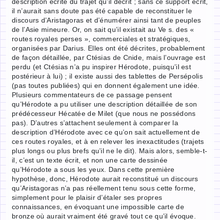
description écrite du trajet qu’il décrit ; sans ce support écrit,
il n’aurait sans doute pas été capable de reconstituer le
discours d’Aristagoras et d’énumérer ainsi tant de peuples
de l’Asie mineure. Or, on sait qu’il existait au Ve s. des «
routes royales perses », commerciales et stratégiques,
organisées par Darius. Elles ont été décrites, probablement
de façon détaillée, par Ctésias de Cnide, mais l’ouvrage est
perdu (et Ctésias n’a pu inspirer Hérodote, puisqu’il est
postérieur à lui) ; il existe aussi des tablettes de Persépolis
(pas toutes publiées) qui en donnent également une idée.
Plusieurs commentateurs de ce passage pensent
qu’Hérodote a pu utiliser une description détaillée de son
prédécesseur Hécatée de Milet (que nous ne possédons
pas). D’autres s’attachent seulement à comparer la
description d’Hérodote avec ce qu’on sait actuellement de
ces routes royales, et à en relever les inexactitudes (trajets
plus longs ou plus brefs qu’il ne le dit). Mais alors, semble-t-
il, c’est un texte écrit, et non une carte dessinée
qu’Hérodote a sous les yeux. Dans cette première
hypothèse, donc, Hérodote aurait reconstitué un discours
qu’Aristagoras n’a pas réellement tenu sous cette forme,
simplement pour le plaisir d’étaler ses propres
connaissances, en évoquant une impossible carte de
bronze où aurait vraiment été gravé tout ce qu’il évoque.