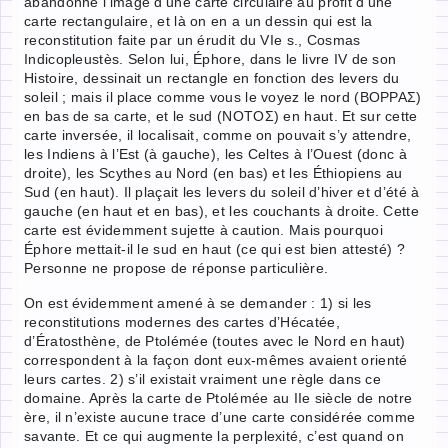
abandonné l’image d’une carte circulaire au profit d’une
carte rectangulaire, et là on en a un dessin qui est la
reconstitution faite par un érudit du VIe s., Cosmas
Indicopleustès. Selon lui, Éphore, dans le livre IV de son
Histoire, dessinait un rectangle en fonction des levers du
soleil ; mais il place comme vous le voyez le nord (ΒΟΡΡΑΣ)
en bas de sa carte, et le sud (ΝΟΤΟΣ) en haut. Et sur cette
carte inversée, il localisait, comme on pouvait s’y attendre,
les Indiens à l’Est (à gauche), les Celtes à l’Ouest (donc à
droite), les Scythes au Nord (en bas) et les Éthiopiens au
Sud (en haut). Il plaçait les levers du soleil d’hiver et d’été à
gauche (en haut et en bas), et les couchants à droite. Cette
carte est évidemment sujette à caution. Mais pourquoi
Éphore mettait-il le sud en haut (ce qui est bien attesté) ?
Personne ne propose de réponse particulière.
On est évidemment amené à se demander : 1) si les
reconstitutions modernes des cartes d’Hécatée,
d’Ératosthène, de Ptolémée (toutes avec le Nord en haut)
correspondent à la façon dont eux-mêmes avaient orienté
leurs cartes. 2) s’il existait vraiment une règle dans ce
domaine. Après la carte de Ptolémée au IIe siècle de notre
ère, il n’existe aucune trace d’une carte considérée comme
savante. Et ce qui augmente la perplexité, c’est quand on