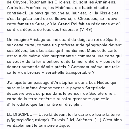
de Chypre. Touchant les Ciliciens, ici, sont les Arméniens.
Après les Arméniens, les Matiènes, qui habitent cette
contrée-ci. Le pays qui touche au leur est, ici, la Kissie ; et
c’est là qu’au bord de ce fleuve-ci, le Choaspès, se trouve
cette fameuse Suse, où le Grand Roi fait sa résidence et où
sont les dépôts de tous ces trésors. » (V, 49).
On imagine Aristagoras indiquant du doigt au roi de Sparte,
sur cette carte, comme un professeur de géographie devant
ses élèves, tous les sites qu’il mentionne. Mais cette carte
est tout de même bien surprenante : comment une carte qui
se veut « de la terre entière et de la mer entière » peut-elle
donner autant de détails précis ? Comment même une telle
carte « de bronze » serait-elle transportable ?
J’ai ajouté un passage d’Aristophane dans Les Nuées qui
suscite le même étonnement : le paysan Strepsiade
découvre avec surprise dans le pensoir de Socrate une «
carte de la terre entière » aussi surprenante que celle
d’Hérodote, que lui montre un disciple :
LE DISCIPLE — Et voilà devant toi la carte de toute la terre
(γῆς περίοδος πάσης). Tu vois ? Ici, Athènes. (…) C’est bien
véritablement le territoire attique.