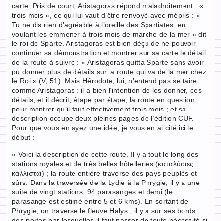
carte. Pris de court, Aristagoras répond maladroitement : «
trois mois », ce qui lui vaut d’être renvoyé avec mépris : «
Tu ne dis rien d’agréable à l’oreille des Spartiates, en
voulant les emmener à trois mois de marche de la mer » dit
le roi de Sparte. Aristagoras est bien déçu de ne pouvoir
continuer sa démonstration et montrer sur sa carte le détail
de la route à suivre : « Aristagoras quitta Sparte sans avoir
pu donner plus de détails sur la route qui va de la mer chez
le Roi » (V, 51). Mais Hérodote, lui, n’entend pas se taire
comme Aristagoras : il a bien l’intention de les donner, ces
détails, et il décrit, étape par étape, la route en question
pour montrer qu’il faut effectivement trois mois ; et sa
description occupe deux pleines pages de l’édition CUF.
Pour que vous en ayez une idée, je vous en ai cité ici le
début :
« Voici la description de cette route. Il y a tout le long des
stations royales et de très belles hôtelleries (καταλύσιες
κάλλισται) ; la route entière traverse des pays peuplés et
sûrs. Dans la traversée de la Lydie à la Phrygie, il y a une
suite de vingt stations, 94 parasanges et demi (le
parasange est estimé entre 5 et 6 kms). En sortant de
Phrygie, on traverse le fleuve Halys ; il y a sur ses bords
des portes par lesquelles il faut passer de toute nécessité si