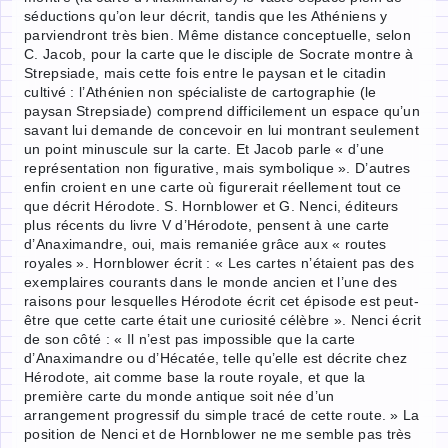
séductions qu’on leur décrit, tandis que les Athéniens y
parviendront très bien. Même distance conceptuelle, selon
C. Jacob, pour la carte que le disciple de Socrate montre à
Strepsiade, mais cette fois entre le paysan et le citadin
cultivé : l’Athénien non spécialiste de cartographie (le
paysan Strepsiade) comprend difficilement un espace qu’un
savant lui demande de concevoir en lui montrant seulement
un point minuscule sur la carte. Et Jacob parle « d’une
représentation non figurative, mais symbolique ». D’autres
enfin croient en une carte où figurerait réellement tout ce
que décrit Hérodote. S. Hornblower et G. Nenci, éditeurs
plus récents du livre V d’Hérodote, pensent à une carte
d’Anaximandre, oui, mais remaniée grâce aux « routes
royales ». Hornblower écrit : « Les cartes n’étaient pas des
exemplaires courants dans le monde ancien et l’une des
raisons pour lesquelles Hérodote écrit cet épisode est peut-
être que cette carte était une curiosité célèbre ». Nenci écrit
de son côté : « Il n’est pas impossible que la carte
d’Anaximandre ou d’Hécatée, telle qu’elle est décrite chez
Hérodote, ait comme base la route royale, et que la
première carte du monde antique soit née d’un
arrangement progressif du simple tracé de cette route. » La
position de Nenci et de Hornblower ne me semble pas très