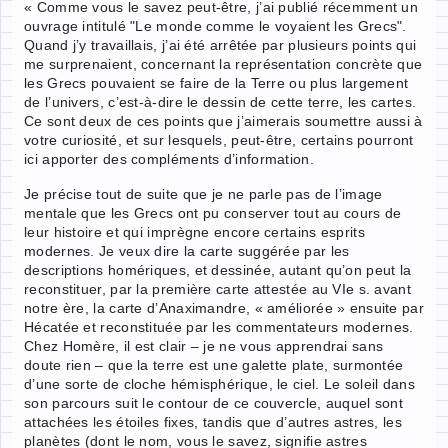
« Comme vous le savez peut-être, j’ai publié récemment un
ouvrage intitulé "Le monde comme le voyaient les Grecs".
Quand j’y travaillais, j’ai été arrêtée par plusieurs points qui
me surprenaient, concernant la représentation concrète que
les Grecs pouvaient se faire de la Terre ou plus largement
de l’univers, c’est-à-dire le dessin de cette terre, les cartes.
Ce sont deux de ces points que j’aimerais soumettre aussi à
votre curiosité, et sur lesquels, peut-être, certains pourront
ici apporter des compléments d’information.
Je précise tout de suite que je ne parle pas de l’image
mentale que les Grecs ont pu conserver tout au cours de
leur histoire et qui imprègne encore certains esprits
modernes. Je veux dire la carte suggérée par les
descriptions homériques, et dessinée, autant qu’on peut la
reconstituer, par la première carte attestée au VIe s. avant
notre ère, la carte d’Anaximandre, « améliorée » ensuite par
Hécatée et reconstituée par les commentateurs modernes.
Chez Homère, il est clair – je ne vous apprendrai sans
doute rien – que la terre est une galette plate, surmontée
d’une sorte de cloche hémisphérique, le ciel. Le soleil dans
son parcours suit le contour de ce couvercle, auquel sont
attachées les étoiles fixes, tandis que d’autres astres, les
planètes (dont le nom, vous le savez, signifie astres