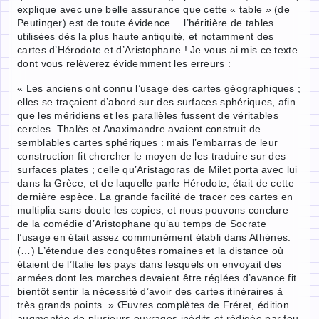
explique avec une belle assurance que cette « table » (de
Peutinger) est de toute évidence… l’héritière de tables
utilisées dès la plus haute antiquité, et notamment des
cartes d’Hérodote et d’Aristophane ! Je vous ai mis ce texte
dont vous relèverez évidemment les erreurs :
« Les anciens ont connu l’usage des cartes géographiques ;
elles se traçaient d’abord sur des surfaces sphériques, afin
que les méridiens et les parallèles fussent de véritables
cercles. Thalès et Anaximandre avaient construit de
semblables cartes sphériques : mais l’embarras de leur
construction fit chercher le moyen de les traduire sur des
surfaces plates ; celle qu’Aristagoras de Milet porta avec lui
dans la Grèce, et de laquelle parle Hérodote, était de cette
dernière espèce. La grande facilité de tracer ces cartes en
multiplia sans doute les copies, et nous pouvons conclure
de la comédie d’Aristophane qu’au temps de Socrate
l’usage en était assez communément établi dans Athènes.
(…) L’étendue des conquêtes romaines et la distance où
étaient de l’Italie les pays dans lesquels on envoyait des
armées dont les marches devaient être réglées d’avance fit
bientôt sentir la nécessité d’avoir des cartes itinéraires à
très grands points. » Œuvres complètes de Fréret, édition
augmentée de plusieurs ouvrages inédits et rédigée par feu