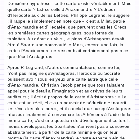
Deuxième hypothèse : cette carte existe véritablement. Mais
quelle carte ? Est-ce celle d’Anaximandre ? L’éditeur
d’Hérodote aux Belles Lettres, Philippe Legrand, le suggère
: il rappelle simplement en note que « c’est à Milet, patrie
d’Anaximandre et d’Hécatée, que parurent chez les Grecs
les premières cartes géographiques, sous forme de
tablettes. Au début du Ve s., le pinax d’Aristagoras devait
être à Sparte une nouveauté. » Mais, encore une fois, la
carte d’Anaximandre ne ressemblait certainement pas à ce
que décrit Aristagoras.
Après P. Legrand, d’autres commentateurs, comme lui,
n’ont pas imaginé qu’Aristagoras, Hérodote ou Socrate
puissent avoir sous les yeux une carte autre que celle
d’Anaximandre. Christian Jacob pense que tous faisaient
appel pour le détail à l’imagination et aux rêves de leurs
auditeurs ; il écrit à propos de la carte d’Aristagoras : « La
carte est un récit, elle a un pouvoir de séduction et nourrit
les rêves les plus fous », et il conclut que puisqu’Aristagoras
réussira finalement à convaincre les Athéniens à l’aide de la
même carte, c’est une question de développement culturel :
moins développés, les Spartiates n’arrivent pas à concevoir
abstraitement, à partir de la carte minimale qu’on leur
montre (la carte d’Anaximandre) le vaste espace plein de